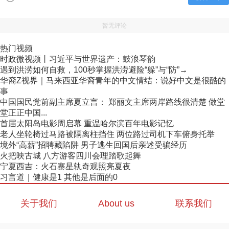
暂无评论
热门视频
时政微视频丨习近平与世界遗产：鼓浪琴韵
遇到洪涝如何自救，100秒掌握洪涝避险“躲”与“防”→
华裔Z视界｜马来西亚华裔青年的中文情结：说好中文是很酷的
事
中国国民党前副主席夏立言： 郑丽文主席两岸路线很清楚 做堂
堂正正中国...
首届太阳岛电影周启幕 重温哈尔滨百年电影记忆
老人坐轮椅过马路被隔离柱挡住 两位路过司机下车俯身托举
境外“高薪”招聘藏陷阱 男子逃生回国后亲述受骗经历
火把映古城 八方游客四川会理踏歌起舞
宁夏西吉：火石寨星轨奇观照亮夏夜
习言道｜健康是1 其他是后面的0
关于我们
About us
联系我们