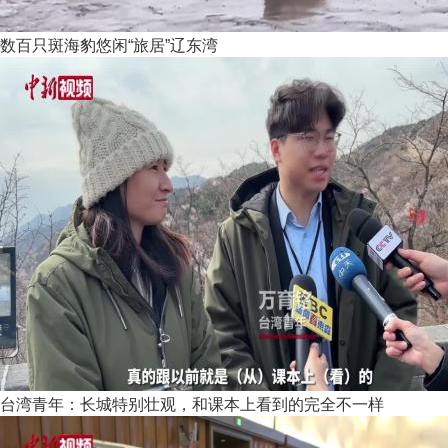
数百只斑海豹悠闲“旅居”辽东湾
台湾青年：长城特别壮观，和课本上看到的完全不一样