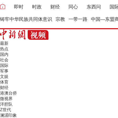
即时
时政
财经
同心
东西问
国
铸牢中华民族共同体意识
宗教
一带一路
中国—东盟
最新
热点
国内
社会
国际
军事
文娱
体育
财经
港澳台侨
微视界
洋腔队
Z世代
澜湄印象