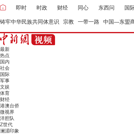
即时
时政
财经
同心
东西问
国
铸牢中华民族共同体意识
宗教
一带一路
中国—东盟
最新
热点
国内
社会
国际
军事
文娱
体育
财经
港澳台侨
微视界
洋腔队
Z世代
澜湄印象