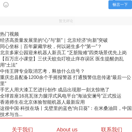
畅言一下
暂无评论
热门视频
经济高质量发展里的“心”与“新”｜北京经济“向新”突破
同心坐标｜百年蒙藏学校，何以诞生多个“第一”？
北京多家公园迎来机器人新员工 “乏脏险难”四类场景优先上岗
【百万庄小课堂】三伏天蚊虫叮咬止痒存误区 医生提醒勿乱
用“土法”
中传王牌专业取消艺考，释放什么信号？
重庆忠县配备1200余个手摇报警器 打通预警信息传递“最后一公
里”
手艺人用大漆工艺进行创作 成品出现那一刻太惊艳了
全球首座16兆瓦张力腿浮式风电平台“海油安澜号”正式投运
香港师生在北京体验智能机器人最新应用
这很中国·科技在场丨戈壁里的蓝色“向日葵”：在米桑油田，中国
技术与当...
关于我们
About us
联系我们