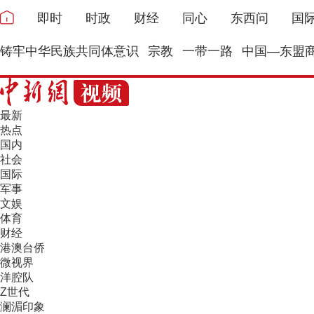
即时
时政
财经
同心
东西问
国
铸牢中华民族共同体意识
宗教
一带一路
中国—东盟
最新
热点
国内
社会
国际
军事
文娱
体育
财经
港澳台侨
微视界
洋腔队
Z世代
澜湄印象