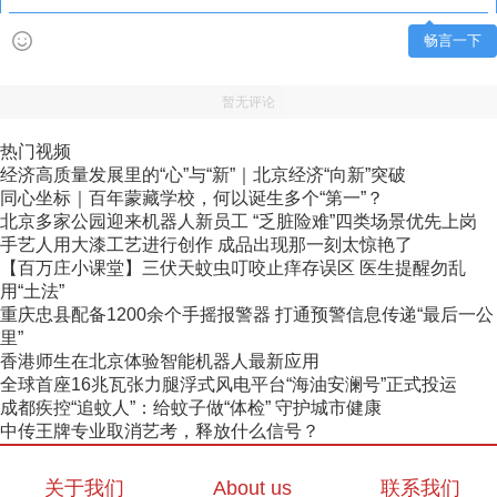
畅言一下
暂无评论
热门视频
经济高质量发展里的“心”与“新”｜北京经济“向新”突破
同心坐标｜百年蒙藏学校，何以诞生多个“第一”？
北京多家公园迎来机器人新员工 “乏脏险难”四类场景优先上岗
手艺人用大漆工艺进行创作 成品出现那一刻太惊艳了
【百万庄小课堂】三伏天蚊虫叮咬止痒存误区 医生提醒勿乱
用“土法”
重庆忠县配备1200余个手摇报警器 打通预警信息传递“最后一公
里”
香港师生在北京体验智能机器人最新应用
全球首座16兆瓦张力腿浮式风电平台“海油安澜号”正式投运
成都疾控“追蚊人”：给蚊子做“体检” 守护城市健康
中传王牌专业取消艺考，释放什么信号？
关于我们
About us
联系我们