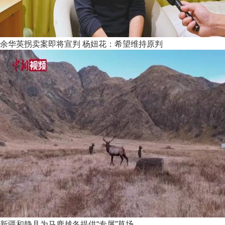
余华英拐卖案即将宣判 杨妞花：希望维持原判
新疆和静县为马鹿越冬提供“专属”草场