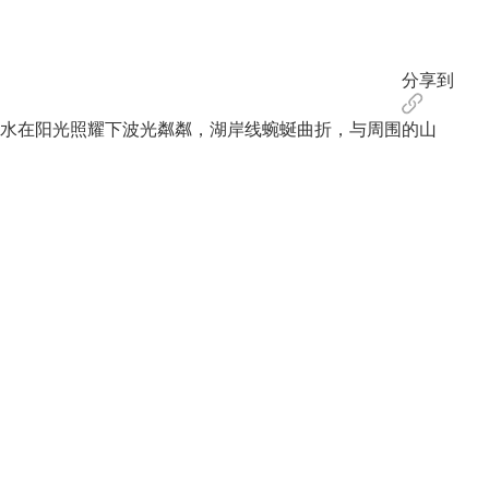
分享到
水在阳光照耀下波光粼粼，湖岸线蜿蜒曲折，与周围的山