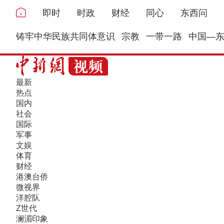
即时
时政
财经
同心
东西问
铸牢中华民族共同体意识
宗教
一带一路
中国—
最新
热点
国内
社会
国际
军事
文娱
体育
财经
港澳台侨
微视界
洋腔队
Z世代
澜湄印象