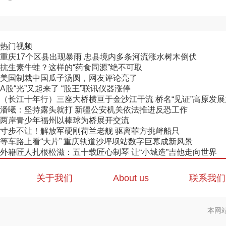
热门视频
重庆17个区县出现暴雨 忠县境内多条河流涨水树木倒伏
抗生素牛蛙？这样的“药食同源”绝不可取
美国制裁中国瓜子汤圆，网友评论亮了
A股“光”又起来了 “股王”联讯仪器涨停
（长江十年行）三座大桥横亘于金沙江干流 桥名“见证”高原发
潘曦：坚持露头就打 新疆公安机关依法推进反恐工作
两岸青少年福州以棒球为桥展开交流
寸步不让！解放军硬刚荷兰老舰 驱离菲方挑衅船只
等车路上看“大片” 重庆轨道沙坪坝站数字巨幕成新风景
外籍匠人扎根松滋：五十载匠心制琴 让“小城造”吉他走向世界
关于我们
About us
联系我们
本网