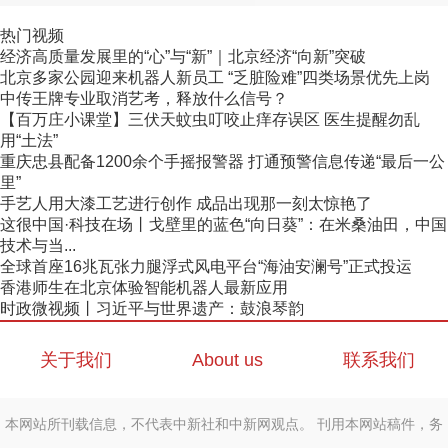
热门视频
经济高质量发展里的“心”与“新”｜北京经济“向新”突破
北京多家公园迎来机器人新员工 “乏脏险难”四类场景优先上岗
中传王牌专业取消艺考，释放什么信号？
【百万庄小课堂】三伏天蚊虫叮咬止痒存误区 医生提醒勿乱
用“土法”
重庆忠县配备1200余个手摇报警器 打通预警信息传递“最后一公
里”
手艺人用大漆工艺进行创作 成品出现那一刻太惊艳了
这很中国·科技在场丨戈壁里的蓝色“向日葵”：在米桑油田，中国
技术与当...
全球首座16兆瓦张力腿浮式风电平台“海油安澜号”正式投运
香港师生在北京体验智能机器人最新应用
时政微视频丨习近平与世界遗产：鼓浪琴韵
关于我们
About us
联系我们
本网站所刊载信息，不代表中新社和中新网观点。 刊用本网站稿件，务