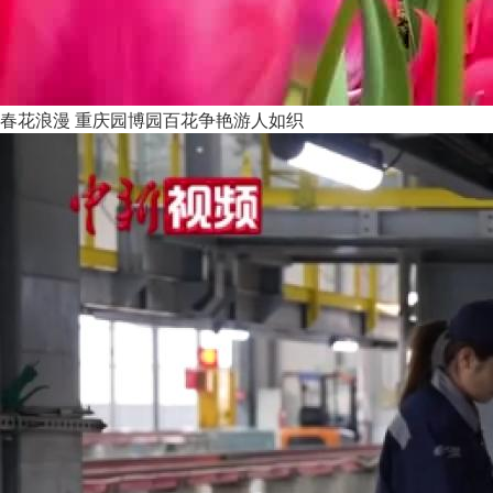
春花浪漫 重庆园博园百花争艳游人如织