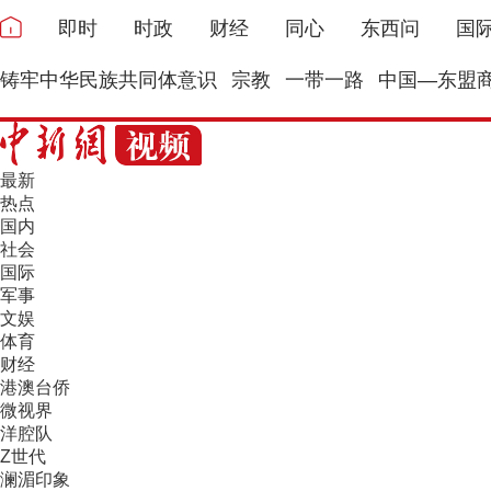
即时
时政
财经
同心
东西问
国
铸牢中华民族共同体意识
宗教
一带一路
中国—东盟
最新
热点
国内
社会
国际
军事
文娱
体育
财经
港澳台侨
微视界
洋腔队
Z世代
澜湄印象