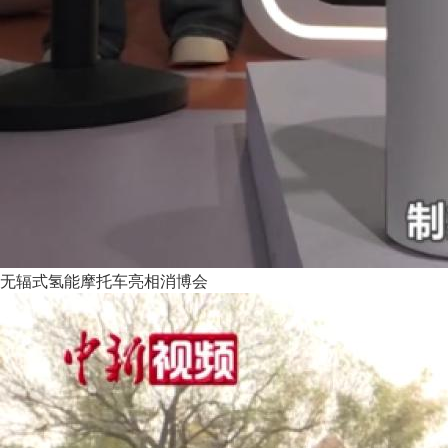
无辐式氢能摩托车亮相消博会