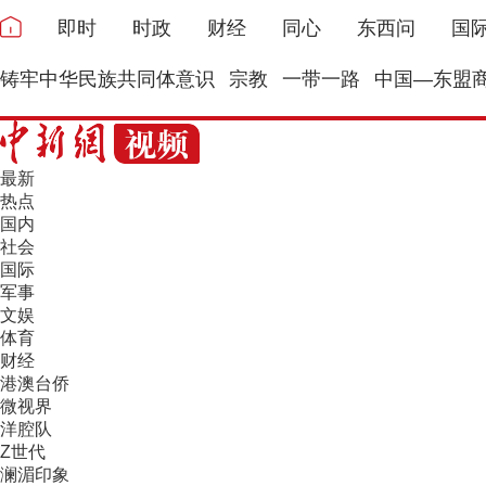
即时
时政
财经
同心
东西问
国
铸牢中华民族共同体意识
宗教
一带一路
中国—东盟
最新
热点
国内
社会
国际
军事
文娱
体育
财经
港澳台侨
微视界
洋腔队
Z世代
澜湄印象