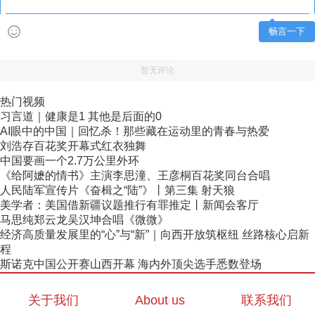
畅言一下
暂无评论
热门视频
习言道｜健康是1 其他是后面的0
AI眼中的中国｜回忆杀！那些藏在运动里的青春与热爱
刘浩存百花奖开幕式红衣独舞
中国要画一个2.7万公里外环
《给阿嬷的情书》主演李思潼、王彦桐百花奖同台合唱
人民陆军宣传片《奋楫之“陆”》丨第三集 射天狼
美学者：美国借新疆议题推行有罪推定丨新闻会客厅
马思纯郑云龙吴汉坤合唱《微微》
经济高质量发展里的“心”与“新”｜向西开放筑枢纽 丝路核心启新
程
斯诺克中国公开赛山西开幕 海内外顶尖选手悉数登场
关于我们
About us
联系我们