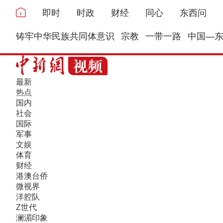
即时
时政
财经
同心
东西问
铸牢中华民族共同体意识
宗教
一带一路
中国—
最新
热点
国内
社会
国际
军事
文娱
体育
财经
港澳台侨
微视界
洋腔队
Z世代
澜湄印象