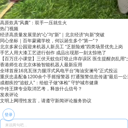
高原炊具“风囊”：双手一压就生火
热门视频
经济高质量发展里的“心”与“新”｜北京经济“向新”突破
同心坐标｜百年蒙藏学校，何以诞生多个“第一”？
北京多家公园迎来机器人新员工 “乏脏险难”四类场景优先上岗
手艺人用大漆工艺进行创作 成品出现那一刻太惊艳了
【百万庄小课堂】三伏天蚊虫叮咬止痒存误区 医生提醒勿乱用“
香港师生在北京体验智能机器人最新应用
全球首座16兆瓦张力腿浮式风电平台“海油安澜号”正式投运
重庆忠县配备1200余个手摇报警器 打通预警信息传递“最后一公
成都疾控“追蚊人”：给蚊子做“体检” 守护城市健康
中传王牌专业取消艺考，释放什么信号？
发表评论
文明上网理性发言，请遵守新闻评论服务协议
登录