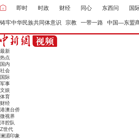
即时
时政
财经
同心
东西问
国
铸牢中华民族共同体意识
宗教
一带一路
中国—东盟
最新
热点
国内
社会
国际
军事
文娱
体育
财经
港澳台侨
微视界
洋腔队
Z世代
澜湄印象