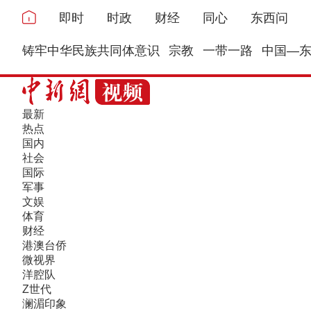
即时
时政
财经
同心
东西问
铸牢中华民族共同体意识
宗教
一带一路
中国—
最新
热点
国内
社会
国际
军事
文娱
体育
财经
港澳台侨
微视界
洋腔队
Z世代
澜湄印象