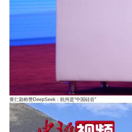
黄仁勋称赞DeepSeek：杭州是“中国硅谷”