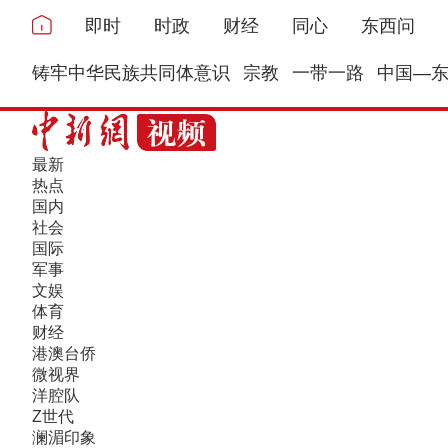
即时
时政
财经
同心
东西问
铸牢中华民族共同体意识
宗教
一带一路
中国—
最新
热点
国内
社会
国际
军事
文娱
体育
财经
港澳台侨
微视界
洋腔队
Z世代
澜湄印象