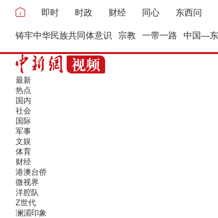
即时
时政
财经
同心
东西问
铸牢中华民族共同体意识
宗教
一带一路
中国—
最新
热点
国内
社会
国际
军事
文娱
体育
财经
港澳台侨
微视界
洋腔队
Z世代
澜湄印象