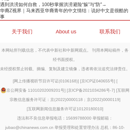
遇到洪涝如何自救，100秒掌握洪涝避险“躲”与“防”→
华裔Z视界｜马来西亚华裔青年的中文情结：说好中文是很酷的
事
关于我们
About us
联系我们
本网站所刊载信息，不代表中新社和中新网观点。 刊用本网站稿件，务
经书面授权。
未经授权禁止转载、摘编、复制及建立镜像，违者将依法追究法律责任。
[
网上传播视听节目许可证(0106168)
] [
京ICP证040655号
] [
京公网安备 11010202009201号
] [
京ICP备2021034286号-7
] [
互联网
宗教信息服务许可证：京(2022)0000118；京(2022)0000119
]
[
互联网新闻信息服务许可证10120180010
]
违法和不良信息举报电话：15699788000 举报邮箱：
jubao@chinanews.com.cn
举报受理和处置管理办法
总机：86-10-