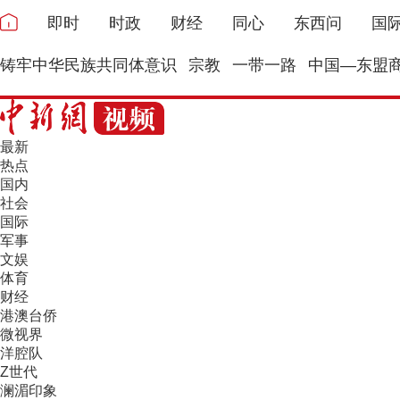
即时
时政
财经
同心
东西问
国
铸牢中华民族共同体意识
宗教
一带一路
中国—东盟
最新
热点
国内
社会
国际
军事
文娱
体育
财经
港澳台侨
微视界
洋腔队
Z世代
澜湄印象