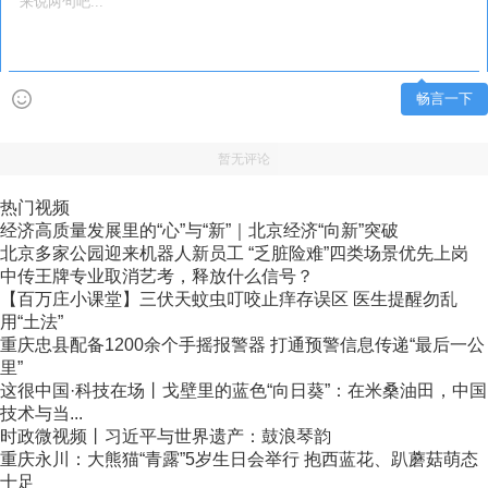
畅言一下
暂无评论
热门视频
经济高质量发展里的“心”与“新”｜北京经济“向新”突破
北京多家公园迎来机器人新员工 “乏脏险难”四类场景优先上岗
中传王牌专业取消艺考，释放什么信号？
【百万庄小课堂】三伏天蚊虫叮咬止痒存误区 医生提醒勿乱
用“土法”
重庆忠县配备1200余个手摇报警器 打通预警信息传递“最后一公
里”
这很中国·科技在场丨戈壁里的蓝色“向日葵”：在米桑油田，中国
技术与当...
时政微视频丨习近平与世界遗产：鼓浪琴韵
重庆永川：大熊猫“青露”5岁生日会举行 抱西蓝花、趴蘑菇萌态
十足