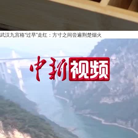
武汉九宫格“过早”走红：方寸之间尝遍荆楚烟火