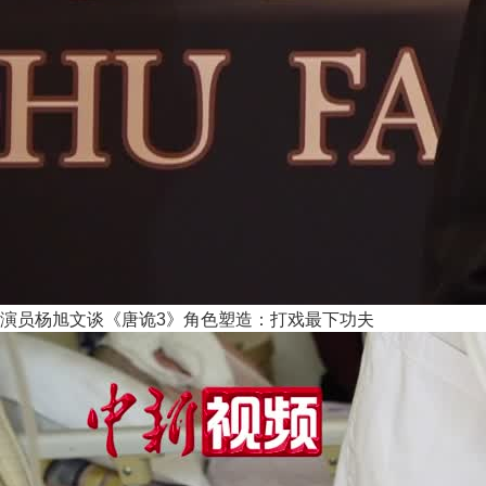
演员杨旭文谈《唐诡3》角色塑造：打戏最下功夫