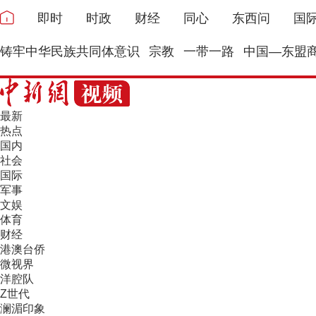
即时
时政
财经
同心
东西问
国
铸牢中华民族共同体意识
宗教
一带一路
中国—东盟
最新
热点
国内
社会
国际
军事
文娱
体育
财经
港澳台侨
微视界
洋腔队
Z世代
澜湄印象