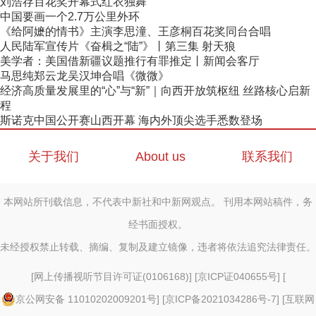
刘浩存百花奖开幕式红衣独舞
中国要画一个2.7万公里外环
《给阿嬷的情书》主演李思潼、王彦桐百花奖同台合唱
人民陆军宣传片《奋楫之“陆”》丨第三集 射天狼
美学者：美国借新疆议题推行有罪推定丨新闻会客厅
马思纯郑云龙吴汉坤合唱《微微》
经济高质量发展里的“心”与“新”｜向西开放筑枢纽 丝路核心启新
程
斯诺克中国公开赛山西开幕 海内外顶尖选手悉数登场
关于我们
About us
联系我们
本网站所刊载信息，不代表中新社和中新网观点。 刊用本网站稿件，务
经书面授权。
未经授权禁止转载、摘编、复制及建立镜像，违者将依法追究法律责任。
[
网上传播视听节目许可证(0106168)
] [
京ICP证040655号
] [
京公网安备 11010202009201号
] [
京ICP备2021034286号-7
] [
互联网