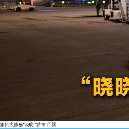
旅日大熊猫“晓晓”“蕾蕾”回国