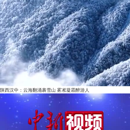
陕西汉中：云海翻涌裹雪山 雾凇凝霜醉游人