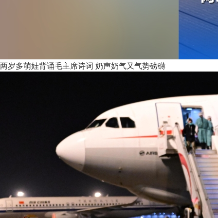
两岁多萌娃背诵毛主席诗词 奶声奶气又气势磅礴