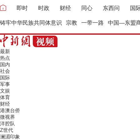
即时
时政
财经
同心
东西问
国
铸牢中华民族共同体意识
宗教
一带一路
中国—东盟
最新
热点
国内
社会
国际
军事
文娱
体育
财经
港澳台侨
微视界
洋腔队
Z世代
澜湄印象