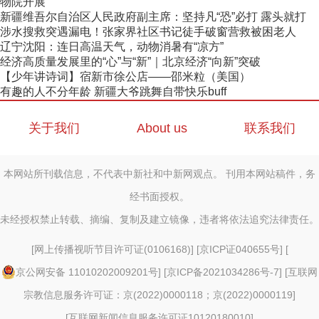
物院开展
新疆维吾尔自治区人民政府副主席：坚持凡“恐”必打 露头就打
涉水搜救突遇漏电！张家界社区书记徒手破窗营救被困老人
辽宁沈阳：连日高温天气，动物消暑有“凉方”
经济高质量发展里的“心”与“新”｜北京经济“向新”突破
【少年讲诗词】宿新市徐公店——邵米粒（美国）
有趣的人不分年龄 新疆大爷跳舞自带快乐buff
关于我们
About us
联系我们
本网站所刊载信息，不代表中新社和中新网观点。 刊用本网站稿件，务
经书面授权。
未经授权禁止转载、摘编、复制及建立镜像，违者将依法追究法律责任。
[
网上传播视听节目许可证(0106168)
] [
京ICP证040655号
] [
京公网安备 11010202009201号
] [
京ICP备2021034286号-7
] [
互联网
宗教信息服务许可证：京(2022)0000118；京(2022)0000119
]
[
互联网新闻信息服务许可证10120180010
]