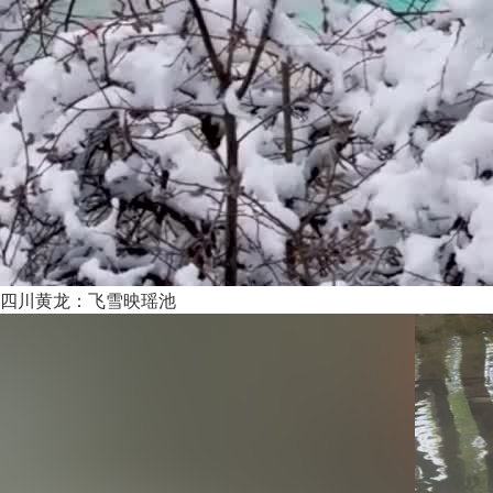
四川黄龙：飞雪映瑶池