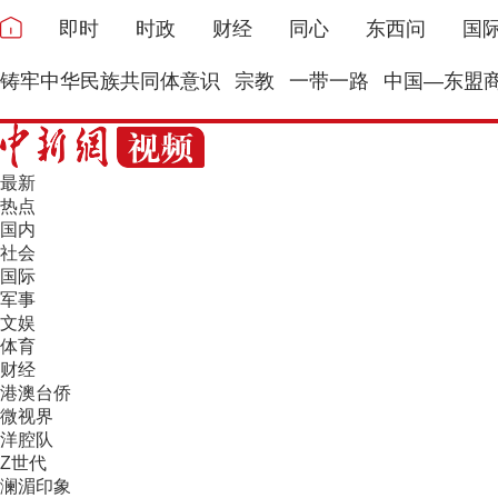
即时
时政
财经
同心
东西问
国
铸牢中华民族共同体意识
宗教
一带一路
中国—东盟
最新
热点
国内
社会
国际
军事
文娱
体育
财经
港澳台侨
微视界
洋腔队
Z世代
澜湄印象