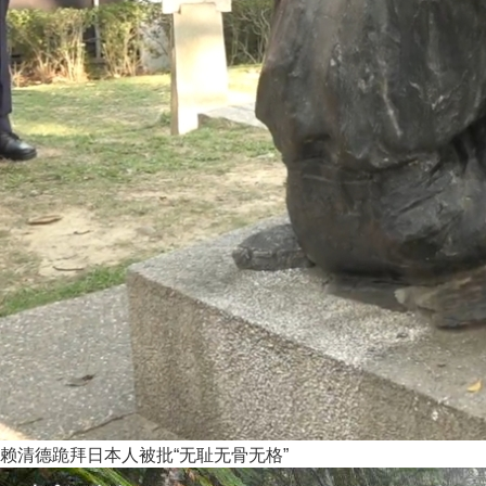
赖清德跪拜日本人被批“无耻无骨无格”