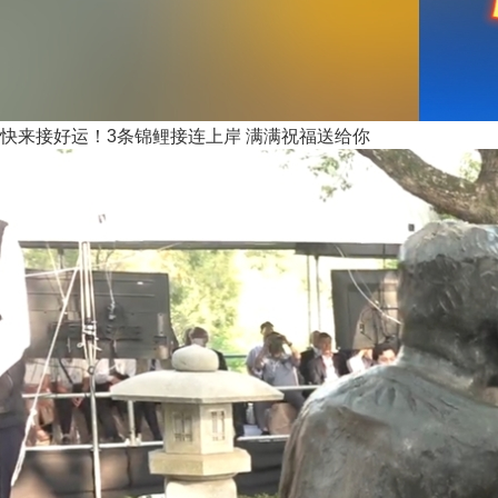
快来接好运！3条锦鲤接连上岸 满满祝福送给你