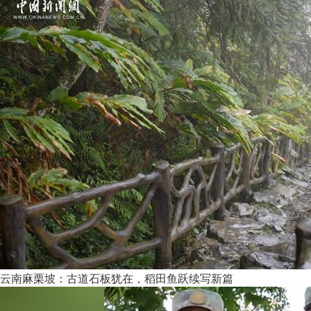
云南麻栗坡：古道石板犹在，稻田鱼跃续写新篇