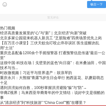
畅言一下
暂无评论
热门视频
经济高质量发展里的“心”与“新”｜北京经济“向新”突破
北京多家公园迎来机器人新员工 “乏脏险难”四类场景优先上岗
【百万庄小课堂】三伏天蚊虫叮咬止痒存误区 医生提醒勿乱
用“土法”
重庆忠县配备1200余个手摇报警器 打通预警信息传递“最后一公
里”
这很中国·科技在场丨戈壁里的蓝色“向日葵”：在米桑油田，中国
技术与当...
时政微视频丨习近平与世界遗产：鼓浪琴韵
重庆永川：大熊猫“青露”5岁生日会举行 抱西蓝花、趴蘑菇萌态
十足
遇到洪涝如何自救，100秒掌握洪涝避险“躲”与“防”→
华裔Z视界｜马来西亚华裔青年的中文情结：说好中文是很酷的
事
从“清凉经济”到“科技旅游” “China Cool”“酷”在哪里？