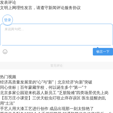
发表评论
文明上网理性发言，请遵守新闻评论服务协议
登录
畅言一下
暂无评论
热门视频
经济高质量发展里的“心”与“新”｜北京经济“向新”突破
同心坐标｜百年蒙藏学校，何以诞生多个“第一”？
北京多家公园迎来机器人新员工 “乏脏险难”四类场景优先上岗
【百万庄小课堂】三伏天蚊虫叮咬止痒存误区 医生提醒勿乱
用“土法”
手艺人用大漆工艺进行创作 成品出现那一刻太惊艳了