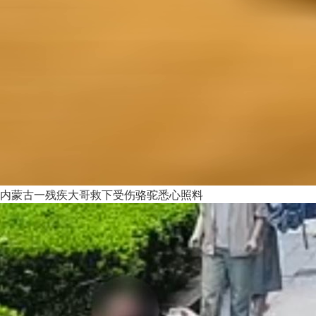
内蒙古一残疾大哥救下受伤骆驼悉心照料