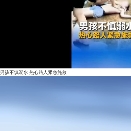
男孩不慎溺水 热心路人紧急施救