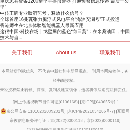
重庆忠县配备1200余个手摇报警器 打通预警信息传递“最后一公
里”
中传王牌专业取消艺考，释放什么信号？
全球首座16兆瓦张力腿浮式风电平台“海油安澜号”正式投运
香港师生在北京体验智能机器人最新应用
这很中国·科技在场丨戈壁里的蓝色“向日葵”：在米桑油田，中国
技术与当...
关于我们
About us
联系我们
本网站所刊载信息，不代表中新社和中新网观点。 刊用本网站稿件，务
经书面授权。
未经授权禁止转载、摘编、复制及建立镜像，违者将依法追究法律责任。
[
网上传播视听节目许可证(0106168)
] [
京ICP证040655号
] [
京公网安备 11010202009201号
] [
京ICP备2021034286号-7
] [
互联网
宗教信息服务许可证：京(2022)0000118；京(2022)0000119
]
[
互联网新闻信息服务许可证10120180010
]