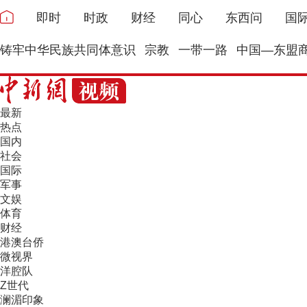
即时
时政
财经
同心
东西问
国
铸牢中华民族共同体意识
宗教
一带一路
中国—东盟
最新
热点
国内
社会
国际
军事
文娱
体育
财经
港澳台侨
微视界
洋腔队
Z世代
澜湄印象