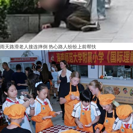
雨天路滑老人接连摔倒 热心路人纷纷上前帮扶