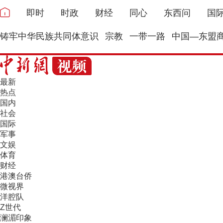
即时
时政
财经
同心
东西问
国
铸牢中华民族共同体意识
宗教
一带一路
中国—东盟
最新
热点
国内
社会
国际
军事
文娱
体育
财经
港澳台侨
微视界
洋腔队
Z世代
澜湄印象