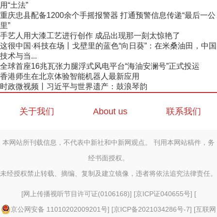
用“土法”
重庆忠县配备1200余个手摇报警器 打通预警信息传递“最后一公
里”
手艺人用大漆工艺进行创作 成品出现那一刻太惊艳了
这很中国·科技在场丨戈壁里的蓝色“向日葵”：在米桑油田，中国
技术与当...
全球首座16兆瓦张力腿浮式风电平台“海油安澜号”正式投运
香港师生在北京体验智能机器人最新应用
时政微视频丨习近平与世界遗产：鼓浪琴韵
关于我们
About us
联系我们
本网站所刊载信息，不代表中新社和中新网观点。 刊用本网站稿件，务
经书面授权。
未经授权禁止转载、摘编、复制及建立镜像，违者将依法追究法律责任。
[
网上传播视听节目许可证(0106168)
] [
京ICP证040655号
] [
京公网安备 11010202009201号
] [
京ICP备2021034286号-7
] [
互联网