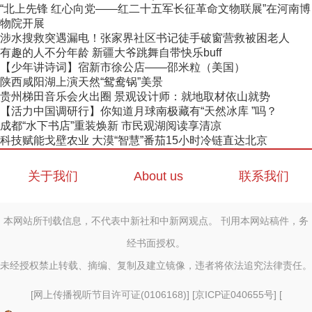
“北上先锋 红心向党——红二十五军长征革命文物联展”在河南博
物院开展
涉水搜救突遇漏电！张家界社区书记徒手破窗营救被困老人
有趣的人不分年龄 新疆大爷跳舞自带快乐buff
【少年讲诗词】宿新市徐公店——邵米粒（美国）
陕西咸阳湖上演天然“鸳鸯锅”美景
贵州梯田音乐会火出圈 景观设计师：就地取材依山就势
【活力中国调研行】你知道月球南极藏有“天然冰库 ”吗？
成都“水下书店”重装焕新 市民观湖阅读享清凉
科技赋能戈壁农业 大漠“智慧”番茄15小时冷链直达北京
关于我们
About us
联系我们
本网站所刊载信息，不代表中新社和中新网观点。 刊用本网站稿件，务
经书面授权。
未经授权禁止转载、摘编、复制及建立镜像，违者将依法追究法律责任。
[
网上传播视听节目许可证(0106168)
] [
京ICP证040655号
] [