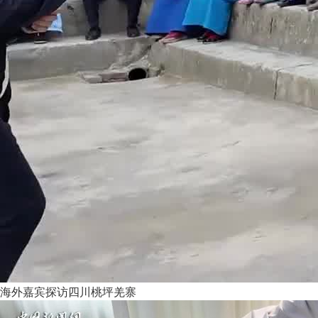
海外嘉宾探访四川桃坪羌寨