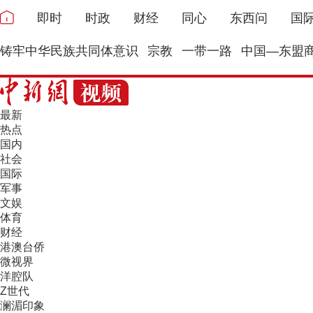
即时
时政
财经
同心
东西问
国
铸牢中华民族共同体意识
宗教
一带一路
中国—东盟
最新
热点
国内
社会
国际
军事
文娱
体育
财经
港澳台侨
微视界
洋腔队
Z世代
澜湄印象