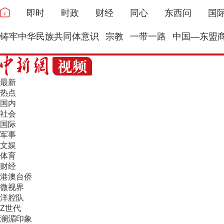
即时
时政
财经
同心
东西问
国
铸牢中华民族共同体意识
宗教
一带一路
中国—东盟
最新
热点
国内
社会
国际
军事
文娱
体育
财经
港澳台侨
微视界
洋腔队
Z世代
澜湄印象