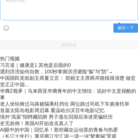
畅言一下
暂无评论
热门视频
习言道｜健康是1 其他是后面的0
遇到洪涝如何自救，100秒掌握洪涝避险“躲”与“防”→
中国国民党前副主席夏立言： 郑丽文主席两岸路线很清楚 做堂
堂正正中国...
华裔Z视界｜马来西亚华裔青年的中文情结：说好中文是很酷的
事
老人坐轮椅过马路被隔离柱挡住 两位路过司机下车俯身托举
首届太阳岛电影周启幕 重温哈尔滨百年电影记忆
境外“高薪”招聘藏陷阱 男子逃生回国后亲述受骗经历
史无前例！美国AI开始攻击真人了
AI眼中的中国｜回忆杀！那些藏在运动里的青春与热爱
（长江十年行）重庆两江交汇现一清一浊“鸳鸯锅”景观