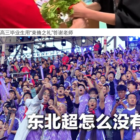
高三毕业生用“束脩之礼”答谢老师