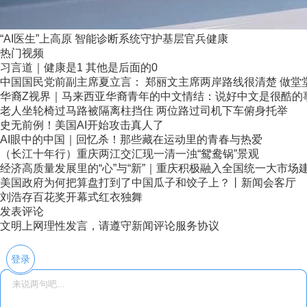
“AI医生”上高原 智能诊断系统守护基层官兵健康
热门视频
习言道｜健康是1 其他是后面的0
中国国民党前副主席夏立言： 郑丽文主席两岸路线很清楚 做堂堂正
华裔Z视界｜马来西亚华裔青年的中文情结：说好中文是很酷的
老人坐轮椅过马路被隔离柱挡住 两位路过司机下车俯身托举
史无前例！美国AI开始攻击真人了
AI眼中的中国｜回忆杀！那些藏在运动里的青春与热爱
（长江十年行）重庆两江交汇现一清一浊“鸳鸯锅”景观
经济高质量发展里的“心”与“新”｜重庆积极融入全国统一大市场
美国政府为何把算盘打到了中国瓜子和饺子上？丨新闻会客厅
刘浩存百花奖开幕式红衣独舞
发表评论
文明上网理性发言，请遵守新闻评论服务协议
登录