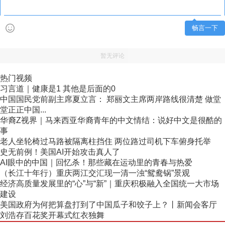
畅言一下
暂无评论
热门视频
习言道｜健康是1 其他是后面的0
中国国民党前副主席夏立言： 郑丽文主席两岸路线很清楚 做堂
堂正正中国...
华裔Z视界｜马来西亚华裔青年的中文情结：说好中文是很酷的
事
老人坐轮椅过马路被隔离柱挡住 两位路过司机下车俯身托举
史无前例！美国AI开始攻击真人了
AI眼中的中国｜回忆杀！那些藏在运动里的青春与热爱
（长江十年行）重庆两江交汇现一清一浊“鸳鸯锅”景观
经济高质量发展里的“心”与“新”｜重庆积极融入全国统一大市场
建设
美国政府为何把算盘打到了中国瓜子和饺子上？丨新闻会客厅
刘浩存百花奖开幕式红衣独舞