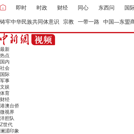
即时
时政
财经
同心
东西问
国
铸牢中华民族共同体意识
宗教
一带一路
中国—东盟
最新
热点
国内
社会
国际
军事
文娱
体育
财经
港澳台侨
微视界
洋腔队
Z世代
澜湄印象