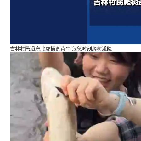
吉林村民遇东北虎捕食黄牛 危急时刻爬树避险