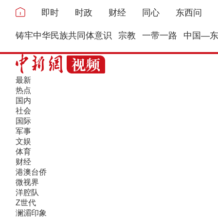
即时
时政
财经
同心
东西问
铸牢中华民族共同体意识
宗教
一带一路
中国—
最新
热点
国内
社会
国际
军事
文娱
体育
财经
港澳台侨
微视界
洋腔队
Z世代
澜湄印象