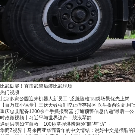
比武砺能！直击武警后装比武现场
热门视频
北京多家公园迎来机器人新员工 “乏脏险难”四类场景优先上岗
【百万庄小课堂】三伏天蚊虫叮咬止痒存误区 医生提醒勿乱用“
重庆忠县配备1200余个手摇报警器 打通预警信息传递“最后一公
时政微视频丨习近平与世界遗产：鼓浪琴韵
遇到洪涝如何自救，100秒掌握洪涝避险“躲”与“防”→
华裔Z视界｜马来西亚华裔青年的中文情结：说好中文是很酷的