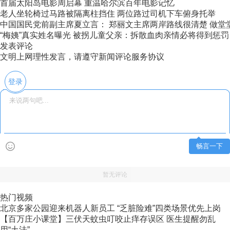
首届太阳岛电影周启幕 重温哈尔滨百年电影记忆
老人坐轮椅过马路被隔离柱挡住 两位路过司机下车俯身托举
中国国民党前副主席夏立言： 郑丽文主席两岸路线很清楚 做堂堂正
“梅姨”真实姓名曝光 被拐儿童父亲：拆散血肉亲情必将得到惩罚
发表评论
文明上网理性发言，请遵守新闻评论服务协议
登录
畅言一下
暂无评论
热门视频
北京多家公园迎来机器人新员工 “乏脏险难”四类场景优先上岗
【百万庄小课堂】三伏天蚊虫叮咬止痒存误区 医生提醒勿乱
用“土法”