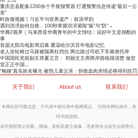
重庆忠县配备1200余个手摇报警器 打通预警信息传递“最后一公
里”
时政微视频丨习近平与世界遗产：鼓浪琴韵
遇到洪涝如何自救，100秒掌握洪涝避险“躲”与“防”→
华裔Z视界｜马来西亚华裔青年的中文情结：说好中文是很酷的
事
首届太阳岛电影周启幕 重温哈尔滨百年电影记忆
老人坐轮椅过马路被隔离柱挡住 两位路过司机下车俯身托举
中国国民党前副主席夏立言： 郑丽文主席两岸路线很清楚 做堂
堂正正中国...
“梅姨”真实姓名曝光 被拐儿童父亲：拆散血肉亲情必将得到惩罚
关于我们
About us
联系我们
本网站所刊载信息，不代表中新社和中新网观点。 刊用本网站稿件，务
经书面授权。
未经授权禁止转载、摘编、复制及建立镜像，违者将依法追究法律责任。