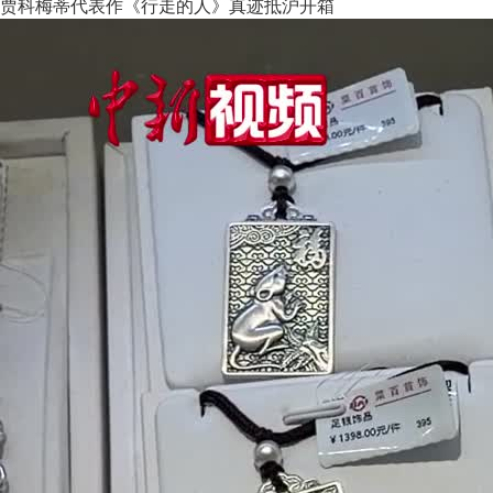
贾科梅蒂代表作《行走的人》真迹抵沪开箱