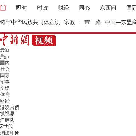
即时
时政
财经
同心
东西问
国
铸牢中华民族共同体意识
宗教
一带一路
中国—东盟
最新
热点
国内
社会
国际
军事
文娱
体育
财经
港澳台侨
微视界
洋腔队
Z世代
澜湄印象