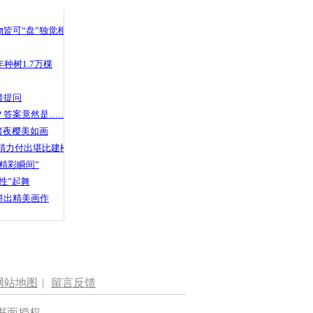
 哀思悼忠
皆可“盘”独觉相声
种树1.7万棵
献礼航天日
飞行器感知中
者提问
？答案竟然是……
渚夜樱美如画
精力付出堪比建楼
精彩瞬间”
性”起舞
拼出精美画作
网站地图
|
留言反馈
书面授权。