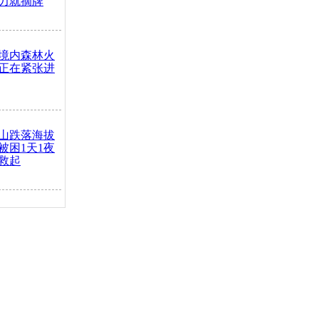
力就摘牌
境内森林火
正在紧张进
山跌落海拔
崖被困1天1夜
救起
火车去卖菜
买下
把道路让
突发疾病交