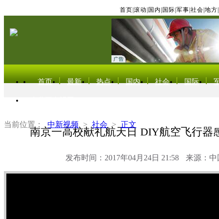
首页
|
滚动
|
国内
|
国际
|
军事
|
社会
|
地方
|
首页
最新
热点
国内
社会
国际
东北亚电视网
当前位置：
中新视频
>
社会
>
正文
南京一高校献礼航天日 DIY航空飞行器
发布时间：2017年04月24日 21:58
来源：中