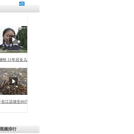
残疾男子因
砸银行
千年传统习
众为娥皇女
牺牲 21年后女儿从警
行被查情绪
回答崩溃原
子在江边放生80斤蛇
乡上万人欢
节
视频排行