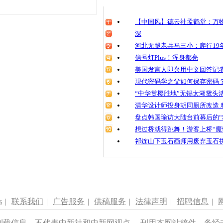
清明祭英烈
魂
【中国风】德云社孟鹤堂：万物
深
河北无腿老兵马三小：爬行19年
信号灯Plus！浑身都亮
南京一高校
DIY航空
美国发言人即兴用中文回答记
国太空梦
现代密码学之父如何保存密码
“中华赏樱胜地”无锡太湖鼋头
清华设计师投身胡同厕所改造 
盘点韩国瑜访大陆台前幕后的“
想过桥就得跳舞！游客上桥“魔
祁连山下玉石画师用废弃玉石
s
|
联系我们
|
广告服务
|
供稿服务
|
法律声明
|
招聘信息
|
刊载信息，不代表中新社和中新网观点。 刊用本网站稿件，务经