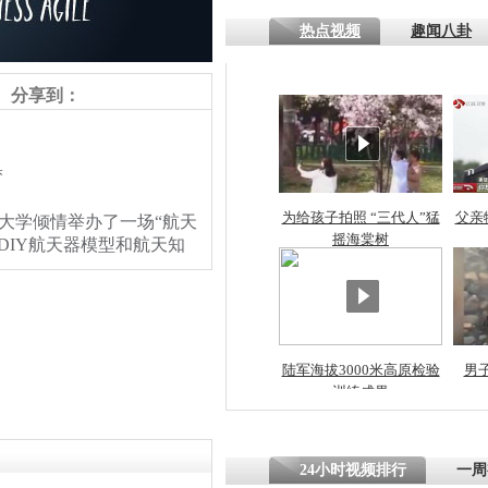
热点视频
趣闻八卦
四川一精神
病发持大锤
分享到：
探访传承四
梦
俗：近万民
英省亲送行
为给孩子拍照 “三代人”猛
父亲
大学倾情举办了一场“航天
摇海棠树
DIY航天器模型和航天知
小伙骑车逆
崩溃 网上
因
陆军海拔3000米高原检验
男
训练成果
四川兴文苗
度苗族花山
责任编辑：【
卢岩
】
24小时视频排行
一周