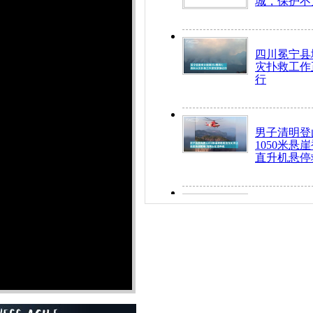
城，保护不
四川冕宁县
灾扑救工作
行
男子清明登
1050米悬
直升机悬停
九旬老人挤
乘务员全部
“所有车辆
开！”儿童
警急速救助