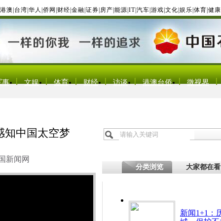
港澳
|
台湾
|
华人
|
侨网
|
财经
|
金融
|
证券
|
房产
|
能源
|
IT
|
汽车
|
游戏
|
文化
|
娱乐
|
体育
|
健康
军事
文娱
体育
财经
访谈
港澳台侨
微视界
感知中国太空梦
国新闻网
分类浏览
大家都在看
新闻1+1