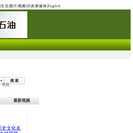
|
生活
|
图片
|
视频
|
访谈
|
新媒体
|
English
搜 索
视频
最新视频
：历史文化名