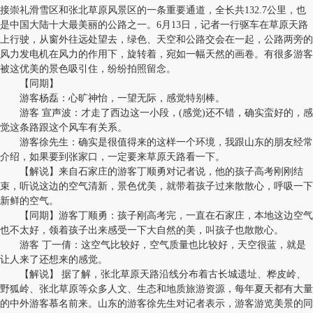
接崇礼滑雪区和张北草原风景区的一条重要通道，全长共132.7公里，也
是中国大陆十大最美丽的公路之一。6月13日，记者一行驱车在草原天路
上行驶，从窗外往远处望去，绿色、天空和公路交会在一起，公路两旁的
风力发电机在风力的作用下，旋转着，宛如一幅天然的画卷。有很多游客
被这优美的景色吸引住，纷纷拍照留念。
【同期】
游客杨磊：心旷神怡，一望无际，感觉特别棒。
游客 宣声波：才走了西边这一小段，(感觉)还不错，确实蛮好的，感
觉这条路跟这个风车有关系。
游客徐先生：确实是很值得来的这样一个环境，我跟山东的朋友经常
介绍，如果要到张家口，一定要来草原天路看一下。
【解说】来自石家庄的游客丁顺勇对记者说，他的孩子高考刚刚结
束，听说这边的空气清新，景色优美，就带着孩子过来散散心，呼吸一下
新鲜的空气。
【同期】游客丁顺勇：孩子刚高考完，一直在石家庄，本地这边空气
也不太好，领着孩子出来感受一下大自然的美，叫孩子也散散心。
游客 丁一倩：这空气比较好，空气质量也比较好，天空很蓝，就是
让人来了还想来的感觉。
【解说】 据了解，张北草原天路沿线分布着古长城遗址、桦皮岭、
野狐岭、张北草原等众多人文、生态和地质旅游资源，每年夏天都有大量
的中外游客慕名前来。山东的游客徐先生对记者表示，游客游览美景的同