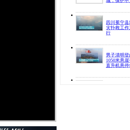
城，保护不
四川冕宁县
灾扑救工作
行
男子清明登
1050米悬
直升机悬停
九旬老人挤
乘务员全部
“所有车辆
开！”儿童
警急速救助