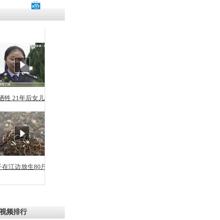
残疾男子因
砸银行
千年传统习
众为娥皇女
牺牲 21年后女儿从警
行被查情绪
回答崩溃原
子在江边放生80斤蛇
乡上万人欢
节
视频排行