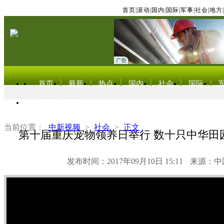
首页
|
滚动
|
国内
|
国际
|
军事
|
社会
|
地方
|
首页
最新
热点
国内
社会
国际
东北亚电视网
当前位置：
中新视频
>
社会
>
正文
第十届重庆宠物领养日举行 数十只中华田
发布时间：2017年09月10日 15:11
来源：中