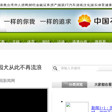
港澳
|
台湾
|
华人
|
侨网
|
财经
|
金融
|
证券
|
房产
|
能源
|
IT
|
汽车
|
游戏
|
文化
|
娱乐
|
体育
|
健康
军事
文娱
体育
财经
访谈
港澳台侨
微视界
园犬从此不再流浪
国新闻网
分类浏览
大家都在看
新闻1+1