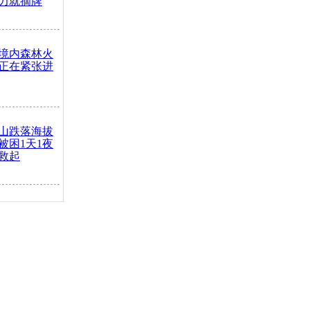
力就摘牌
境内森林火
正在紧张进
山跌落海拔
崖被困1天1夜
救起
火车去卖菜
买下
把道路让
突发疾病交