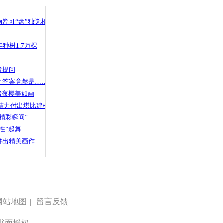
 哀思悼忠
皆可“盘”独觉相声
种树1.7万棵
宠物领养日
者提问
？答案竟然是……
渚夜樱美如画
精力付出堪比建楼
精彩瞬间”
性”起舞
拼出精美画作
网站地图
|
留言反馈
书面授权。