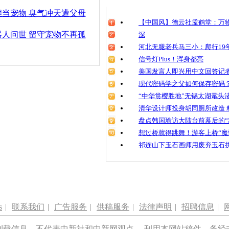
清明祭英烈
当宠物 臭气冲天遭父母
魂
【中国风】德云社孟鹤堂：万物
人问世 留守宠物不再孤
深
河北无腿老兵马三小：爬行19年
信号灯Plus！浑身都亮
第十届重庆
举行
美国发言人即兴用中文回答记
现代密码学之父如何保存密码
“中华赏樱胜地”无锡太湖鼋头
清华设计师投身胡同厕所改造 
盘点韩国瑜访大陆台前幕后的“
想过桥就得跳舞！游客上桥“魔
祁连山下玉石画师用废弃玉石
s
|
联系我们
|
广告服务
|
供稿服务
|
法律声明
|
招聘信息
|
刊载信息，不代表中新社和中新网观点。 刊用本网站稿件，务经