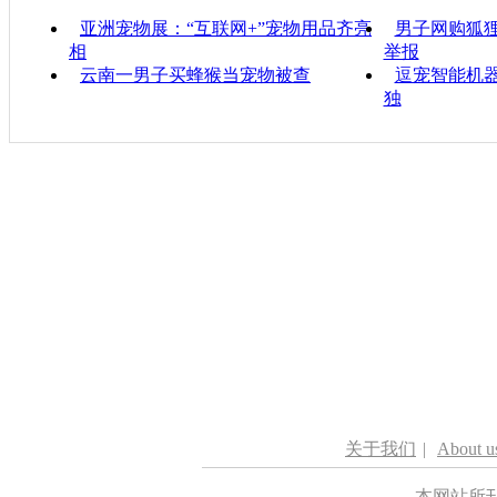
亚洲宠物展：“互联网+”宠物用品齐亮
男子网购狐狸
相
举报
云南一男子买蜂猴当宠物被查
逗宠智能机器
独
关于我们
|
About u
本网站所