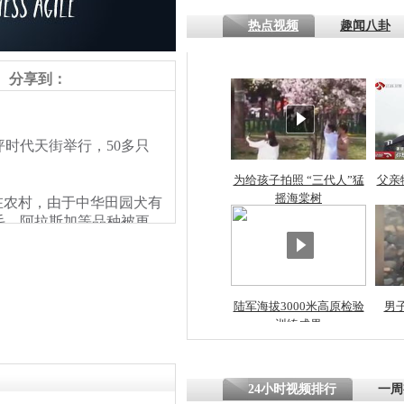
热点视频
趣闻八卦
四川一精神
病发持大锤
分享到：
探访传承四
时代天街举行，50多只
俗：近万民
英省亲送行
为给孩子拍照 “三代人”猛
父亲
摇海棠树
农村，由于中华田园犬有
毛、阿拉斯加等品种被更
小伙骑车逆
，成为流浪狗。
崩溃 网上
因
陆军海拔3000米高原检验
男
训练成果
四川兴文苗
度苗族花山
24小时视频排行
一周
责任编辑：【
李雨昕
】