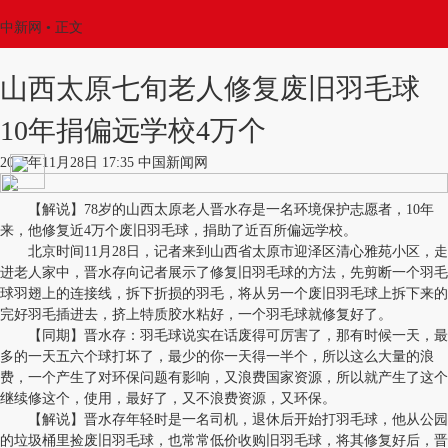
中新网
•
正文
山西太原七旬老人修复废旧羽毛球
10年捐偏远学校4万个
2017年11月28日 17:35 中国新闻网
【解说】78岁的山西太原老人晋水存是一名环境保护志愿者，10年
来，他修复近4万个废旧羽毛球，捐助了近百所偏远学校。
北京时间11月28日，记者来到山西省太原市迎泽区清心雅苑小区，走
进老人家中，晋水存向记者展示了修复旧羽毛球的方法，先剪断一个羽毛
球羽翅上的连接线，拆下折损的羽毛，将从另一个废旧羽毛球上拆下来的
完好羽毛插进去，挤上特质胶水粘好，一个羽毛球就修复好了。
【同期】晋水存：羽毛球说实在话废得可厉害了，那有时候一天，最
多的一天五六个球打坏了，最少的你一天得一半个，所以这么大量的浪
费，一个产生了对环保问题有影响，又浪费国家资源，所以就产生了这个
继续修这个，使用，最好了，又不浪费资源，又环保。
【解说】晋水存年轻时是一名司机，退休后开始打羽毛球，他从公园
的垃圾桶里捡废旧羽毛球，也常常低价收购旧羽毛球，将其修复好后，晋