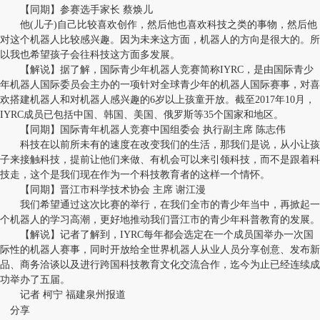
【同期】参赛选手家长 蔡焕儿
他(儿子)自己比较喜欢创作，然后他也喜欢科技之类的事物，然后他
对这个机器人比较感兴趣。因为未来这方面，机器人的方向是很大的。所
以我也希望孩子会往科技这方面多发展。
【解说】据了解，国际青少年机器人竞赛简称IYRC，是由国际青少
年机器人国际委员会主办的一项针对全球青少年的机器人国际赛事，对喜
欢搭建机器人和对机器人感兴趣的6岁以上孩童开放。截至2017年10月，
IYRC成员已包括中国、韩国、美国、俄罗斯等35个国家和地区。
【同期】国际青年机器人竞赛中国组委会 执行副主席 陈志伟
科技在以前所未有的速度在改变我们的生活，那我们是说，从小让孩
子来接触科技，提前让他们来做、有机会可以来引领科技，而不是跟着科
技走，这个是我们现在作为一个科技教育者的这样一个情怀。
【同期】晋江市科学技术协会 主席 谢江漫
我们希望通过这次比赛的举行，在我们全市的青少年当中，再掀起一
个机器人的学习高潮，更好地推动我们晋江市的青少年科普教育的发展。
【解说】记者了解到，IYRC每年都会选定在一个成员国举办一次国
际性的机器人赛事，同时开放给全世界机器人从业人员分享创意、发布新
品、商务洽谈以及进行跨国科技教育文化交流合作，迄今为止已经连续成
功举办了五届。
记者 柯宁 福建泉州报道
分享