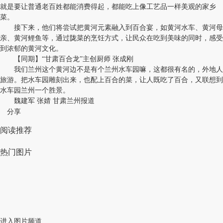
就是要让普通老百姓都能消费得起，都能吃上像工艺品一样美观的家乡
菜。
接下来，他们将尝试把黄河元素融入到百合宴，如黄河水车、黄河母
亲、黄河鲤鱼等，通过陇菜的烹饪方式，让民众在吃到美味的同时，感受
到浓郁的黄河文化。
【同期】“甘肃百合龙”主创厨师 张成刚
我们兰州这个黄河边不是有个兰州水车园嘛，这都很有名的，外地人
旅游。把水车园雕刻出来，也配上百合的菜，让人既吃了百合，又联想到
水车园兰州一个胜景。
魏建军 张婧 甘肃兰州报道
分享
阅读推荐
热门图片
进入图片频道