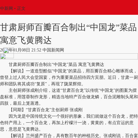
中新网
•
正文
甘肃厨师百瓣百合制出“中国龙”菜品
寓意飞黄腾达
2018年01月08日 21:52 中国新闻网
甘肃厨师百瓣百合制出“中国龙”菜品 寓意飞黄腾达
【解说】一道造型酷似“中国龙”的菜品，用百瓣百合精心雕琢而成，
曾登上过人民大会堂国宴，作为重要菜品招待四方宾朋。近日，甘肃一厨
师和团队将其成功“复原”，再现了陇菜辉煌。
主创厨师张成刚介绍，这道“甘肃百合龙”以传统“中国龙”的图案为摆
盘标准，用莲蓉制作龙形，精选当地特产百合做龙鳞，百合泥雕制头尾和
四肢，最后上笼蒸透。
【同期】“甘肃百合龙”主创厨师 张成刚
因为龙是中国传统文化一个很好的形象，我们就做这个百合龙，把特
色特产用上，一个百合龙，再加上柠檬汁一浇，黄黄的，有点官运的意
思，意思是飞黄腾达。
【解说】兰州盛产百合，具有数百年的种植历史。张成刚说，百合宴