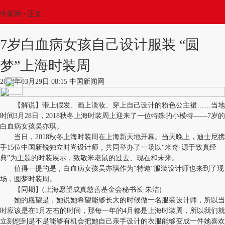
中新网
•
正文
7岁白血病女孩自己设计服装 “圆
梦”上海时装周
2018年03月29日 08:15 中国新闻网
【解说】带上假发、画上淡妆、穿上自己设计的粉色公主裙……当地
时间3月28日，2018秋冬上海时装周上迎来了一位特殊的小模特——7岁的
白血病女孩吴亦琪。
当日，2018秋冬上海时装周在上海新天地开幕。当天晚上，迪士尼携
手15位中国新锐独立时尚设计师，共同举办了一场以“米奇·源于致真经
典”为主题的时装展示，致敬米老鼠的过去、现在和未来。
值得一提的是，白血病女孩吴亦琪作为“特邀”服装设计师也来到了现
场，圆梦时装周。
【同期】(上海愿望成真慈善基金会秘书长 朱洁)
她的愿望是，她说她希望能够长大的时候做一名服装设计师，所以当
时应该是在1月左右的时间，那每一年的4月都是上海时装周，所以我们就
立刻想到是不是能够有机会把她自己亲手设计的衣服能够变成一件她喜欢