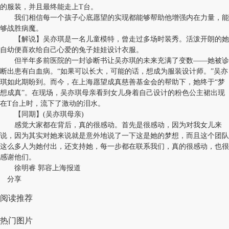
的服装，并且最终能走上T台。
我们相信每一个孩子心底愿望的实现都能够帮助他增强内在力量，能
够战胜病魔。
【解说】吴亦琪是一名儿童模特，曾走过多场时装秀。活泼开朗的她
自幼便喜欢给自己心爱的兔子娃娃设计衣服。
但半年多前医院的一封诊断书让吴亦琪的未来充满了变数——她被诊
断出患有白血病。“如果可以长大，可能的话，想成为服装设计师。”吴亦
琪如此期盼到。而今，在上海愿望成真慈善基金会的帮助下，她终于“梦
想成真”。在现场，吴亦琪母亲看到女儿身着自己设计的粉色公主裙出现
在T台上时，流下了激动的泪水。
【同期】(吴亦琪母亲)
感觉大家都在背后，真的很感动。首先是很感动，因为对我女儿来
说，因为其实对她来说就是意外地说了一下这是她的梦想，而且这个团队
这么多人为她付出，还支持她，每一步都在联系我们，真的很感动，也很
感谢他们。
徐明睿 郭容上海报道
分享
阅读推荐
热门图片