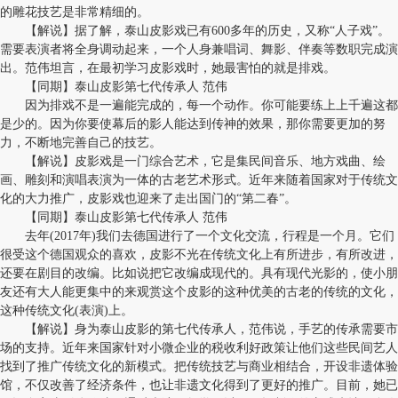
的雕花技艺是非常精细的。
【解说】据了解，泰山皮影戏已有600多年的历史，又称“人子戏”。
需要表演者将全身调动起来，一个人身兼唱词、舞影、伴奏等数职完成演
出。范伟坦言，在最初学习皮影戏时，她最害怕的就是排戏。
【同期】泰山皮影第七代传承人 范伟
因为排戏不是一遍能完成的，每一个动作。你可能要练上上千遍这都
是少的。因为你要使幕后的影人能达到传神的效果，那你需要更加的努
力，不断地完善自己的技艺。
【解说】皮影戏是一门综合艺术，它是集民间音乐、地方戏曲、绘
画、雕刻和演唱表演为一体的古老艺术形式。近年来随着国家对于传统文
化的大力推广，皮影戏也迎来了走出国门的“第二春”。
【同期】泰山皮影第七代传承人 范伟
去年(2017年)我们去德国进行了一个文化交流，行程是一个月。它们
很受这个德国观众的喜欢，皮影不光在传统文化上有所进步，有所改进，
还要在剧目的改编。比如说把它改编成现代的。具有现代光影的，使小朋
友还有大人能更集中的来观赏这个皮影的这种优美的古老的传统的文化，
这种传统文化(表演)上。
【解说】身为泰山皮影的第七代传承人，范伟说，手艺的传承需要市
场的支持。近年来国家针对小微企业的税收利好政策让他们这些民间艺人
找到了推广传统文化的新模式。把传统技艺与商业相结合，开设非遗体验
馆，不仅改善了经济条件，也让非遗文化得到了更好的推广。目前，她已