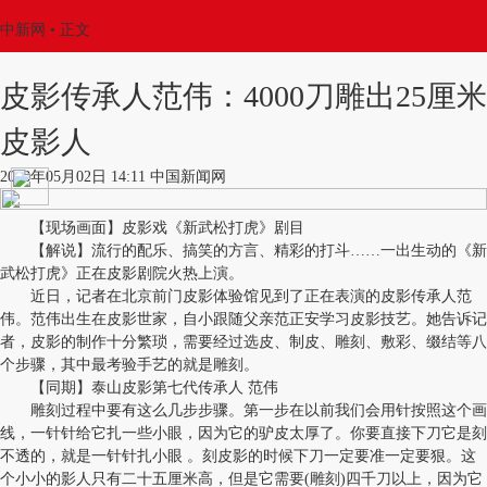
中新网
•
正文
皮影传承人范伟：4000刀雕出25厘米
皮影人
2018年05月02日 14:11 中国新闻网
【现场画面】皮影戏《新武松打虎》剧目
【解说】流行的配乐、搞笑的方言、精彩的打斗……一出生动的《新
武松打虎》正在皮影剧院火热上演。
近日，记者在北京前门皮影体验馆见到了正在表演的皮影传承人范
伟。范伟出生在皮影世家，自小跟随父亲范正安学习皮影技艺。她告诉记
者，皮影的制作十分繁琐，需要经过选皮、制皮、雕刻、敷彩、缀结等八
个步骤，其中最考验手艺的就是雕刻。
【同期】泰山皮影第七代传承人 范伟
雕刻过程中要有这么几步步骤。第一步在以前我们会用针按照这个画
线，一针针给它扎一些小眼，因为它的驴皮太厚了。你要直接下刀它是刻
不透的，就是一针针扎小眼 。刻皮影的时候下刀一定要准一定要狠。这
个小小的影人只有二十五厘米高，但是它需要(雕刻)四千刀以上，因为它