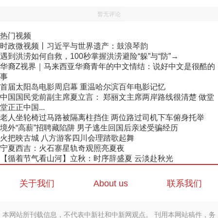
暂无评论
热门视频
时政微视频丨习近平与世界遗产：鼓浪琴韵
遇到洪涝如何自救，100秒掌握洪涝避险“躲”与“防”→
华裔Z视界｜马来西亚华裔青年的中文情结：说好中文是很酷的
事
首届太阳岛电影周启幕 重温哈尔滨百年电影记忆
中国国民党前副主席夏立言： 郑丽文主席两岸路线很清楚 做堂
堂正正中国...
老人坐轮椅过马路被隔离柱挡住 两位路过司机下车俯身托举
境外“高薪”招聘藏陷阱 男子逃生回国后亲述受骗经历
火把映古城 八方游客四川会理踏歌起舞
宁夏西吉：火石寨星轨奇观照亮夏夜
【循着节气看山河】立秋：时序辞盛夏 云淡赴秋光
关于我们
About us
联系我们
本网站所刊载信息，不代表中新社和中新网观点。 刊用本网站稿件，务