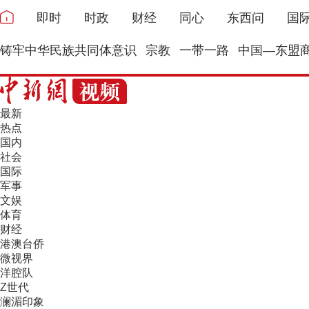
即时
时政
财经
同心
东西问
国
铸牢中华民族共同体意识
宗教
一带一路
中国—东盟
最新
热点
国内
社会
国际
军事
文娱
体育
财经
港澳台侨
微视界
洋腔队
Z世代
澜湄印象