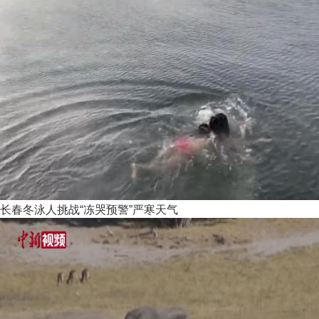
长春冬泳人挑战“冻哭预警”严寒天气