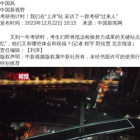
中国风
中国新视野
考研倒计时！我们在“上岸”站 采访了一群考研“过来人”
发布时间：2023年12月22日 10:15 来源：中国新闻网
又到一年考研时，考生们即将抵达检验努力成果的关键站点。在2
忆”，他们又有哪些体会和祝福？(记者 程宇 郎佳慧 北京报道）
责任编辑：【刘湃】
版权声明：中新视频版权属中新社所有，未经书面许可的使用行
特别推荐