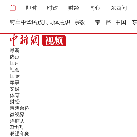
即时
时政
财经
同心
东西问
铸牢中华民族共同体意识
宗教
一带一路
中国—
最新
热点
国内
社会
国际
军事
文娱
体育
财经
港澳台侨
微视界
洋腔队
Z世代
澜湄印象