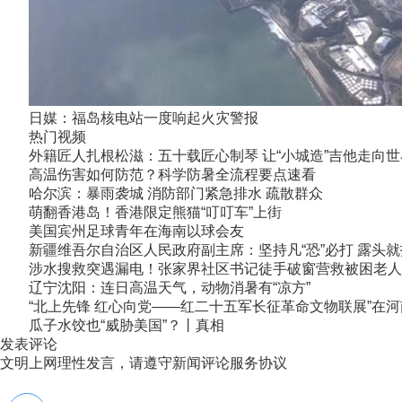
日媒：福岛核电站一度响起火灾警报
热门视频
外籍匠人扎根松滋：五十载匠心制琴 让“小城造”吉他走向世
高温伤害如何防范？科学防暑全流程要点速看
哈尔滨：暴雨袭城 消防部门紧急排水 疏散群众
萌翻香港岛！香港限定熊猫“叮叮车”上街
美国宾州足球青年在海南以球会友
新疆维吾尔自治区人民政府副主席：坚持凡“恐”必打 露头就
涉水搜救突遇漏电！张家界社区书记徒手破窗营救被困老人
辽宁沈阳：连日高温天气，动物消暑有“凉方”
“北上先锋 红心向党——红二十五军长征革命文物联展”在
瓜子水饺也“威胁美国”？丨真相
发表评论
文明上网理性发言，请遵守新闻评论服务协议