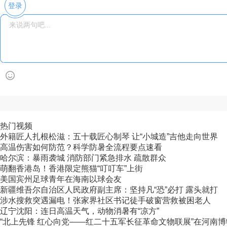
登录
热门视频
外籍匠人扎根松滋：五十载匠心制琴 让“小城造”吉他走向世界
高温伤害如何防范？科学防暑全流程要点速看
哈尔滨：暴雨袭城 消防部门紧急排水 疏散群众
萌翻香港岛！香港限定熊猫“叮叮车”上街
美国宾州足球青年在海南以球会友
新疆维吾尔自治区人民政府副主席：坚持凡“恐”必打 露头就打
涉水搜救突遇漏电！张家界社区书记徒手破窗营救被困老人
辽宁沈阳：连日高温天气，动物消暑有“凉方”
“北上先锋 红心向党——红二十五军长征革命文物联展”在河南