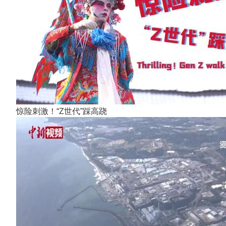
惊险刺激！“Z世代”踩高跷