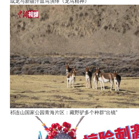
成龙与新疆汗血马演绎《龙马精神》
祁连山国家公园青海片区：藏野驴多个种群“出镜”