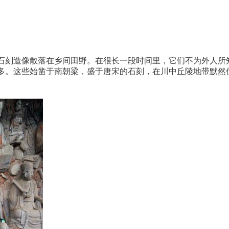
石刻造像散落在乡间田野。在很长一段时间里，它们不为外人所
很多。这些始凿于南朝梁，盛于唐宋的石刻，在川中丘陵地带默然