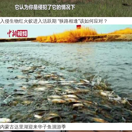
入侵生物红火蚁进入活跃期 “狭路相逢”该如何应对？
内蒙古达里湖迎来华子鱼洄游季