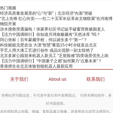
热门视频
经济高质量发展里的“心”与“新”｜北京经济“向新”突破
“北上先锋 红心向党——红二十五军长征革命文物联展”在河南博
物院开展
涉水搜救突遇漏电！张家界社区书记徒手破窗营救被困老人
【活力中国调研行】你知道月球南极藏有“天然冰库 ”吗？
同心坐标｜百年蒙藏学校，何以诞生多个“第一”？
科技赋能戈壁农业 大漠“智慧”番茄15小时冷链直达北京
手艺人用大漆工艺进行创作 成品出现那一刻太惊艳了
北京多家公园迎来机器人新员工 “乏脏险难”四类场景优先上岗
【活力中国调研行】“中国量子之都”如何聚力“点量未来”？
香港师生在北京体验智能机器人最新应用
关于我们
About us
联系我们
本网站所刊载信息，不代表中新社和中新网观点。 刊用本网站稿件，务
经书面授权。
未经授权禁止转载、摘编、复制及建立镜像，违者将依法追究法律责任。