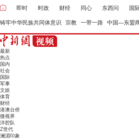
即时
时政
财经
同心
东西问
国
铸牢中华民族共同体意识
宗教
一带一路
中国—东盟
最新
热点
国内
社会
国际
军事
文娱
体育
财经
港澳台侨
微视界
洋腔队
Z世代
澜湄印象