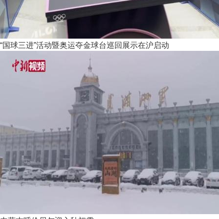
“国球三进”活动暨奥运夺金球台巡回展示在沪启动