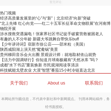
暂无评论
热门视频
经济高质量发展里的“心”与“新”｜北京经济“向新”突破
“北上先锋 红心向党——红二十五军长征革命文物联展”在河南博
物院开展
涉水搜救突遇漏电！张家界社区书记徒手破窗营救被困老人
有趣的人不分年龄 新疆大爷跳舞自带快乐buff
【少年讲诗词】宿新市徐公店——邵米粒（美国）
陕西咸阳湖上演天然“鸳鸯锅”美景
贵州梯田音乐会火出圈 景观设计师：就地取材依山就势
【活力中国调研行】你知道月球南极藏有“天然冰库 ”吗？
成都“水下书店”重装焕新 市民观湖阅读享清凉
科技赋能戈壁农业 大漠“智慧”番茄15小时冷链直达北京
关于我们
About us
联系我们
本网站所刊载信息，不代表中新社和中新网观点。 刊用本网站稿件，务
经书面授权。