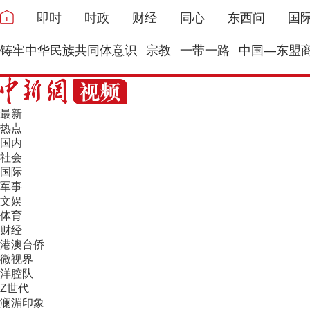
即时
时政
财经
同心
东西问
国
铸牢中华民族共同体意识
宗教
一带一路
中国—东盟
最新
热点
国内
社会
国际
军事
文娱
体育
财经
港澳台侨
微视界
洋腔队
Z世代
澜湄印象