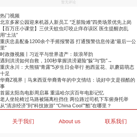
暂无评论
热门视频
北京多家公园迎来机器人新员工 “乏脏险难”四类场景优先上岗
【百万庄小课堂】三伏天蚊虫叮咬止痒存误区 医生提醒勿乱
用“土法”
重庆忠县配备1200余个手摇报警器 打通预警信息传递“最后一公
里”
时政微视频丨习近平与世界遗产：鼓浪琴韵
遇到洪涝如何自救，100秒掌握洪涝避险“躲”与“防”→
重庆永川：大熊猫“青露”5岁生日会举行 抱西蓝花、趴蘑菇萌态
十足
华裔Z视界｜马来西亚华裔青年的中文情结：说好中文是很酷的
事
首届太阳岛电影周启幕 重温哈尔滨百年电影记忆
老人坐轮椅过马路被隔离柱挡住 两位路过司机下车俯身托举
从“清凉经济”到“科技旅游” “China Cool”“酷”在哪里？
关于我们
About us
联系我们