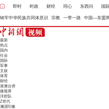
即时
时政
财经
同心
东西问
国
铸牢中华民族共同体意识
宗教
一带一路
中国—东盟
最新
热点
国内
社会
国际
军事
文娱
体育
财经
港澳台侨
微视界
洋腔队
Z世代
澜湄印象