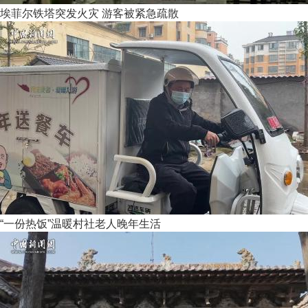
埃菲尔铁塔突发火灾 游客被紧急疏散
“一份热饭”温暖村社老人晚年生活