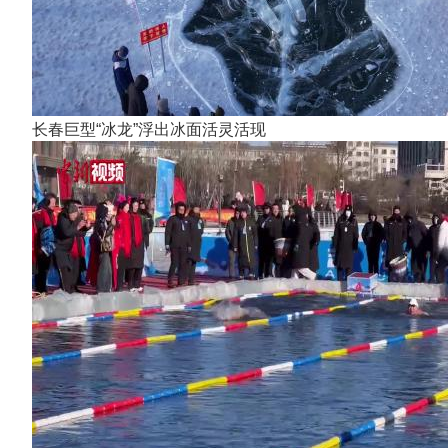
长春巨型“冰龙”浮出冰面活灵活现