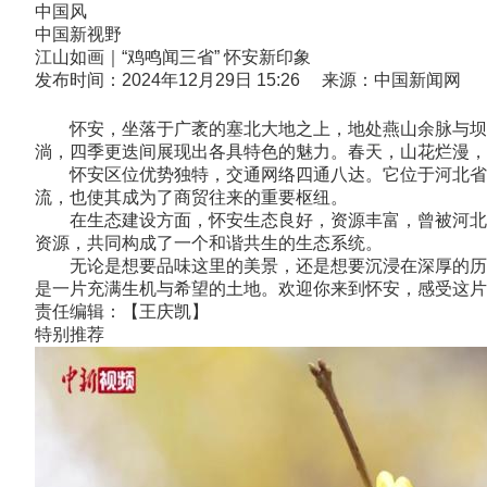
中国风
中国新视野
江山如画｜“鸡鸣闻三省” 怀安新印象
发布时间：2024年12月29日 15:26 来源：中国新闻网
怀安，坐落于广袤的塞北大地之上，地处燕山余脉与坝上
淌，四季更迭间展现出各具特色的魅力。春天，山花烂漫，
怀安区位优势独特，交通网络四通八达。它位于河北省西
流，也使其成为了商贸往来的重要枢纽。
在生态建设方面，怀安生态良好，资源丰富，曾被河北省
资源，共同构成了一个和谐共生的生态系统。
无论是想要品味这里的美景，还是想要沉浸在深厚的历史
是一片充满生机与希望的土地。欢迎你来到怀安，感受这片土
责任编辑：【王庆凯】
特别推荐