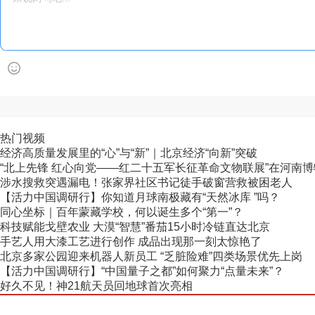
热门视频
经济高质量发展里的“心”与“新”｜北京经济“向新”突破
“北上先锋 红心向党——红二十五军长征革命文物联展”在河南
涉水搜救突遇漏电！张家界社区书记徒手破窗营救被困老人
【活力中国调研行】你知道月球南极藏有“天然冰库 ”吗？
同心坐标｜百年蒙藏学校，何以诞生多个“第一”？
科技赋能戈壁农业 大漠“智慧”番茄15小时冷链直达北京
手艺人用大漆工艺进行创作 成品出现那一刻太惊艳了
北京多家公园迎来机器人新员工 “乏脏险难”四类场景优先上岗
【活力中国调研行】“中国量子之都”如何聚力“点量未来”？
好久不见！神21航天员回地球首次亮相