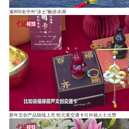
逾800名中外“泳士”畅游冰湖
新年文创产品陆续上市 蛇元素交通卡引外籍人士点赞