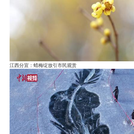
江西分宜：蜡梅绽放引市民观赏