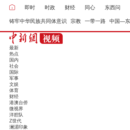
即时
时政
财经
同心
东西问
铸牢中华民族共同体意识
宗教
一带一路
中国—
最新
热点
国内
社会
国际
军事
文娱
体育
财经
港澳台侨
微视界
洋腔队
Z世代
澜湄印象