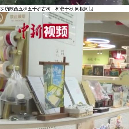
探访陕西五棵五千岁古树：树载千秋 同根同祖