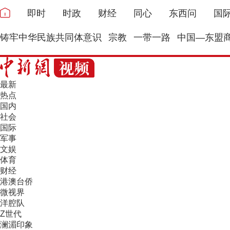
即时
时政
财经
同心
东西问
国
铸牢中华民族共同体意识
宗教
一带一路
中国—东盟
最新
热点
国内
社会
国际
军事
文娱
体育
财经
港澳台侨
微视界
洋腔队
Z世代
澜湄印象