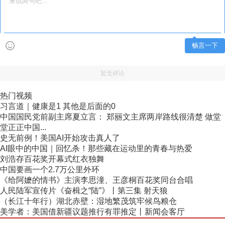
畅言一下
暂无评论
热门视频
习言道｜健康是1 其他是后面的0
中国国民党前副主席夏立言： 郑丽文主席两岸路线很清楚 做堂
堂正正中国...
史无前例！美国AI开始攻击真人了
AI眼中的中国｜回忆杀！那些藏在运动里的青春与热爱
刘浩存百花奖开幕式红衣独舞
中国要画一个2.7万公里外环
《给阿嬷的情书》主演李思潼、王彦桐百花奖同台合唱
人民陆军宣传片《奋楫之“陆”》丨第三集 射天狼
（长江十年行）湖北赤壁：湿地繁茂筑牢候鸟粮仓
美学者：美国借新疆议题推行有罪推定丨新闻会客厅