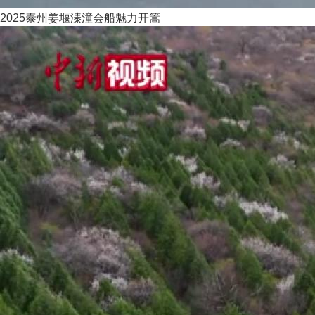
2025泰州姜堰溱潼会船魅力开篙