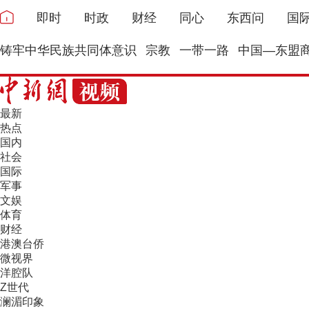
即时
时政
财经
同心
东西问
国
铸牢中华民族共同体意识
宗教
一带一路
中国—东盟
最新
热点
国内
社会
国际
军事
文娱
体育
财经
港澳台侨
微视界
洋腔队
Z世代
澜湄印象