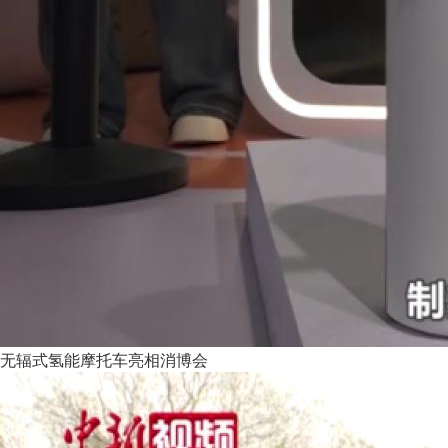
无辐式氢能摩托车亮相消博会