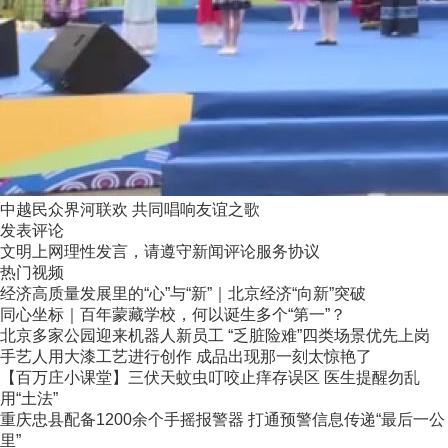
中越民众界河联欢 共同唱响友谊之歌
发表评论
文明上网理性发言，请遵守新闻评论服务协议
热门视频
经济高质量发展里的“心”与“新”｜北京经济“向新”突破
同心坐标｜百年蒙藏学校，何以诞生多个“第一”？
北京多家公园迎来机器人新员工 “乏脏险难”四类场景优先上岗
手艺人用大漆工艺进行创作 成品出现那一刻太惊艳了
【百万庄小课堂】三伏天蚊虫叮咬止痒存误区 医生提醒勿乱
用“土法”
重庆忠县配备1200余个手摇报警器 打通预警信息传递“最后一公
里”