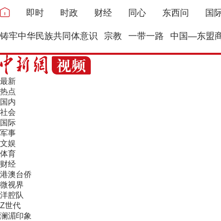
即时
时政
财经
同心
东西问
国
铸牢中华民族共同体意识
宗教
一带一路
中国—东盟
最新
热点
国内
社会
国际
军事
文娱
体育
财经
港澳台侨
微视界
洋腔队
Z世代
澜湄印象