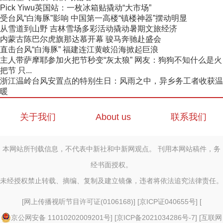
Pick Yiwu英国站：一枚冰箱贴撬动“大市场”
受台风“白海豚”影响 中国第一高楼“镇楼神器”摆动明显
从雪道到山野 吉林雪场多彩活动撬动暑期文旅经济
内蒙古陈巴尔虎旗那达慕开幕 骏马奔驰赴盛会
直击台风“白海豚” 福建连江黄岐沿海掀起巨浪
主人带萨摩耶参加火把节秒变“灰太狼” 网友：狗狗不知什么是火
把节 只...
浙江温岭台风安置点的特别生日：风雨之中，异乡务工者收获温
暖
关于我们
About us
联系我们
本网站所刊载信息，不代表中新社和中新网观点。 刊用本网站稿件，务
经书面授权。
未经授权禁止转载、摘编、复制及建立镜像，违者将依法追究法律责任。
[
网上传播视听节目许可证(0106168)
] [
京ICP证040655号
] [
京公网安备 11010202009201号
] [
京ICP备2021034286号-7
] [
互联网