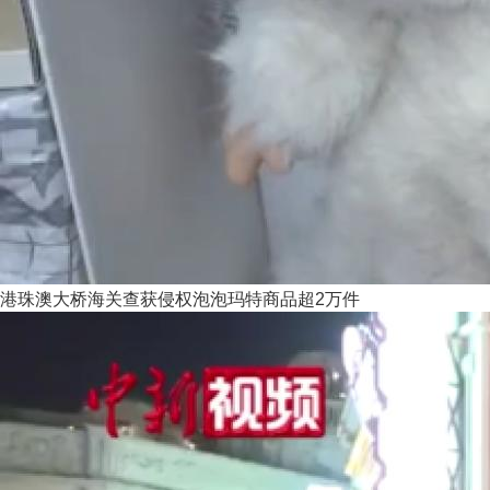
港珠澳大桥海关查获侵权泡泡玛特商品超2万件