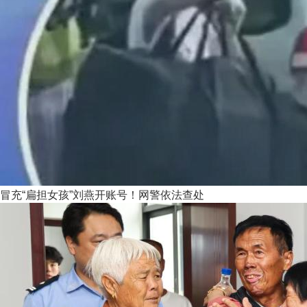
冒充“扁担女孩”刘燕开账号！网警依法查处