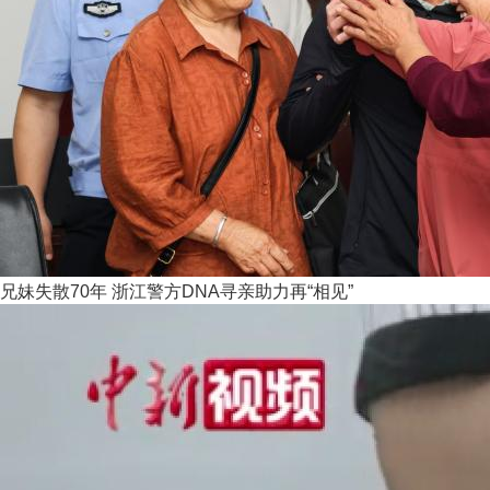
兄妹失散70年 浙江警方DNA寻亲助力再“相见”