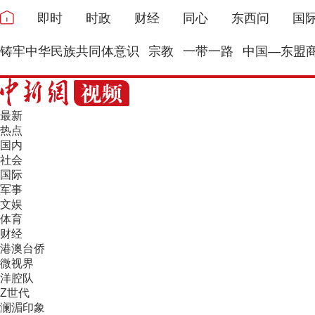
即时
时政
财经
同心
东西问
国
铸牢中华民族共同体意识
宗教
一带一路
中国—东盟
最新
热点
国内
社会
国际
军事
文娱
体育
财经
港澳台侨
微视界
洋腔队
Z世代
澜湄印象