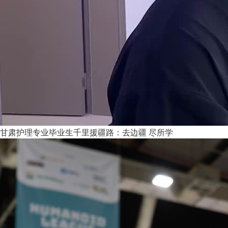
甘肃护理专业毕业生千里援疆路：去边疆 尽所学