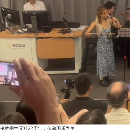
伦敦幽兰琴社22周年：传递国乐之美