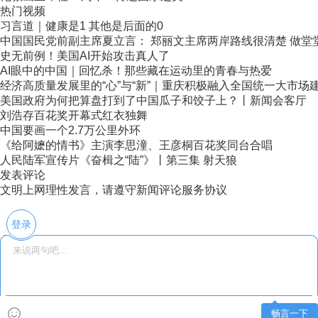
热门视频
习言道｜健康是1 其他是后面的0
中国国民党前副主席夏立言： 郑丽文主席两岸路线很清楚 做堂堂正
史无前例！美国AI开始攻击真人了
AI眼中的中国｜回忆杀！那些藏在运动里的青春与热爱
经济高质量发展里的“心”与“新”｜重庆积极融入全国统一大市场
美国政府为何把算盘打到了中国瓜子和饺子上？丨新闻会客厅
刘浩存百花奖开幕式红衣独舞
中国要画一个2.7万公里外环
《给阿嬷的情书》主演李思潼、王彦桐百花奖同台合唱
人民陆军宣传片《奋楫之“陆”》丨第三集 射天狼
发表评论
文明上网理性发言，请遵守新闻评论服务协议
登录
畅言一下