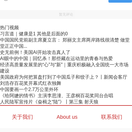
暂无评论
热门视频
习言道｜健康是1 其他是后面的0
中国国民党前副主席夏立言： 郑丽文主席两岸路线很清楚 做堂
堂正正中国...
史无前例！美国AI开始攻击真人了
AI眼中的中国｜回忆杀！那些藏在运动里的青春与热爱
经济高质量发展里的“心”与“新”｜重庆积极融入全国统一大市场
建设
美国政府为何把算盘打到了中国瓜子和饺子上？丨新闻会客厅
刘浩存百花奖开幕式红衣独舞
中国要画一个2.7万公里外环
《给阿嬷的情书》主演李思潼、王彦桐百花奖同台合唱
人民陆军宣传片《奋楫之“陆”》丨第三集 射天狼
关于我们
About us
联系我们