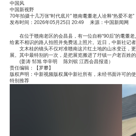
中国风
中国新视野
70年拍摄十几万张“时代底片” 赣南耄耋老人诠释“热爱不老”
发布时间：2026年05月25日 20:49 来源：中国新闻网
在位于赣南老区的会昌县，有一位自称“90后”的耄耋老
给素不相识的路人拍照并免费送上照片。近日，中新社记者
文木桂的镜头不仅对准赣南这片红土地的山水变迁，更深
展。其中最特别的一次，是把展览搬进了圩镇一户老百姓的
(姜涛 邹旭 华辛明 陈刘镔 江西会昌报道）
责任编辑：【罗攀】
版权声明：中新视频版权属中新社所有，未经书面许可的使
特别推荐