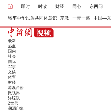
即时
时政
财经
同心
东西问
铸牢中华民族共同体意识
宗教
一带一路
中国—
最新
热点
国内
社会
国际
军事
文娱
体育
财经
港澳台侨
微视界
洋腔队
Z世代
澜湄印象