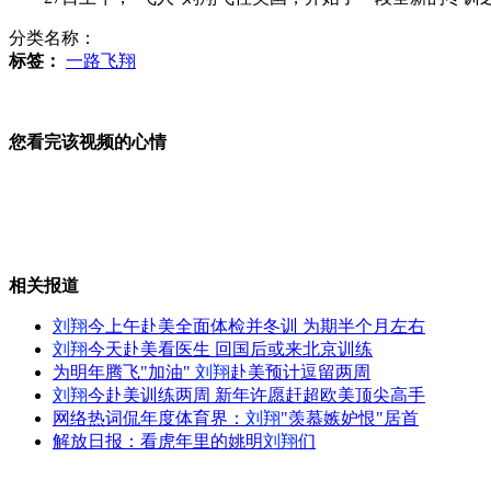
分类名称：
日东电公布地震后紧急电视会议视频
标签：
一路飞翔
您看完该视频的心情
海葵已经加强为强台风 风力达14级
内蒙古乌梁素海因污染20年内恐消失
相关报道
刘翔
今上午赴美全面体检并冬训 为期半个月左右
刘翔
今天赴美看医生 回国后或来北京训练
为明年腾飞"加油"
刘翔
赴美预计逗留两周
中央气象台继续发布台风橙色预警
刘翔
今赴美训练两周 新年许愿赶超欧美顶尖高手
网络热词侃年度体育界：
刘翔
"羡慕嫉妒恨"居首
解放日报：看虎年里的姚明
刘翔
们