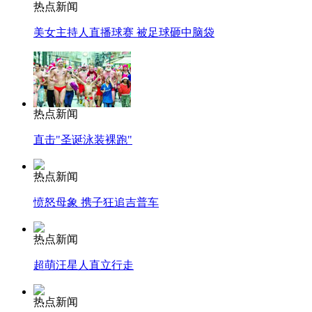
热点新闻
美女主持人直播球赛 被足球砸中脑袋
热点新闻
直击"圣诞泳装裸跑"
热点新闻
愤怒母象 携子狂追吉普车
热点新闻
超萌汪星人直立行走
热点新闻