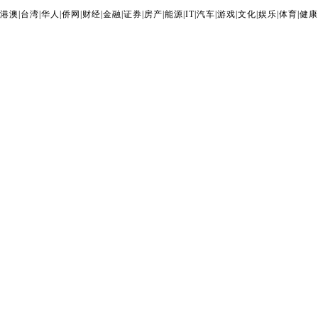
港澳
|
台湾
|
华人
|
侨网
|
财经
|
金融
|
证券
|
房产
|
能源
|
IT
|
汽车
|
游戏
|
文化
|
娱乐
|
体育
|
健康