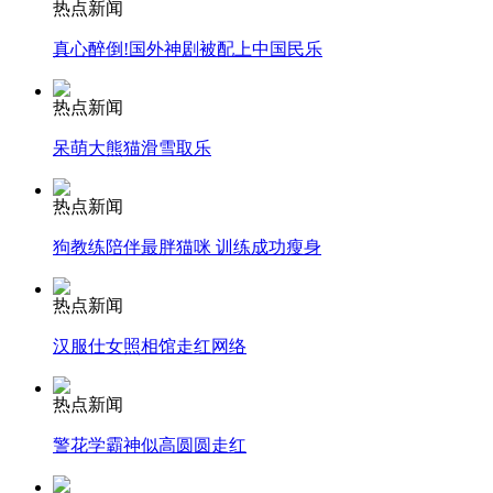
热点新闻
真心醉倒!国外神剧被配上中国民乐
安徽一实载49人客车翻车
热点新闻
呆萌大熊猫滑雪取乐
走！跟着总书记去植树
热点新闻
狗教练陪伴最胖猫咪 训练成功瘦身
消防员救轻生者
花炮节热闹非凡
减压"枕头大战"
热点新闻
汉服仕女照相馆走红网络
纽约上演“枕头大战”
热点新闻
警花学霸神似高圆圆走红
司机酒驾遇交警 急速倒车逃窜