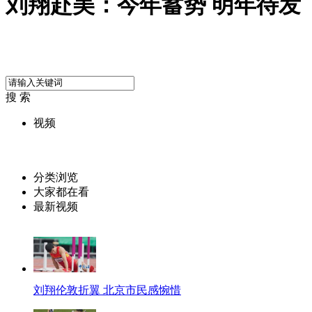
刘翔赴美：今年蓄势 明年待发
搜 索
视频
分类浏览
大家都在看
最新视频
刘翔伦敦折翼 北京市民感惋惜