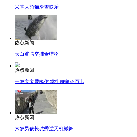
呆萌大熊猫滑雪取乐
热点新闻
大白鲨腾空捕食猎物
热点新闻
一岁宝宝爱模仿 学街舞萌态百出
热点新闻
六岁男孩长城秀逆天机械舞