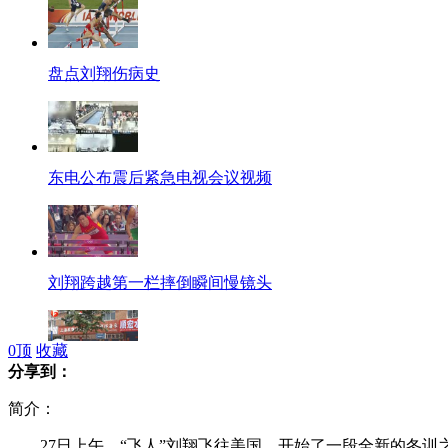
盘点刘翔伤病史
东电公布震后紧急电视会议视频
刘翔跨越第一栏摔倒瞬间慢镜头
0
顶
收藏
分享到：
丹东疯传上级检查 商铺纷纷关门
简介：
27日上午，“飞人”刘翔飞往美国，开始了一段全新的冬训