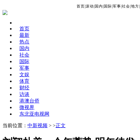
首页
|
滚动
|
国内
|
国际
|
军事
|
社会
|
地方
|
首页
最新
热点
国内
社会
国际
军事
文娱
体育
财经
访谈
港澳台侨
微视界
东北亚电视网
当前位置：
中新视频
> >
正文