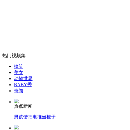
实拍鱿鱼断臂逃生精彩瞬间
山西运城恶犬咬伤多人 警民合力深夜将其击毙
女孩北京地铁殴打老人 痛下狠手拳打脚踢
热门视频集
搞笑
美女
无痛分娩是否安全 医生回应
动物世界
BABY秀
奇闻
外交部：反对强权政治霸凌主义
热点新闻
外交部：有关国家言论片面不公正
男孩错把电推当梳子