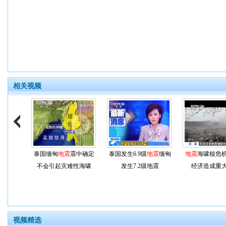
相关视频
泰国缅甸
地震
震中确定
泰国发生6.9级
地震
缅甸
地震
海啸核危
不会引起灾难性海啸
发生7.2级地震
经济造成重
视频精选