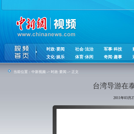
时政·要闻
社会·法治
军事·科技
文化·娱乐
体育·休闲
奇闻·趣事
当前位置：
中新视频
->
时政·要闻
-> 正文
台湾导游在
2011年03月