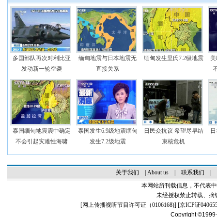
多国部队再次对利比亚
缅甸地震与日本地震无
缅甸发生里氏7.2级地震
美
发动新一轮空袭
直接关系
泰国缅甸地震震中确定
泰国发生6.9级地震缅甸
日民众抗议 希望尽早结
日
不会引起灾难性海啸
发生7.2级地震
束核危机
关于我们
|
About us
|
联系我们
|
本网站所刊载信息，不代表中
未经授权禁止转载、摘
[
网上传播视听节目许可证（0106168)
] [
京ICP证04065
Copyright ©1999