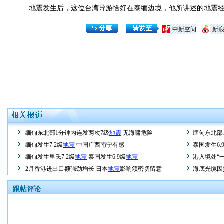
地震发生后，这位台湾导游恰好在泰缅边境，他所讲述的地震经
中新空间
新
缅甸东北部1分钟内连发两次7级
地震
无海啸危险
缅甸东北部
缅甸发生7.2级
地震
中国广西南宁有感
泰国发生6.
缅甸发生里氏7.2级
地震
泰国发生6.9级
地震
港入境处“
2月香港进出口额强劲增长 日本
地震
影响须密切留意
海底光缆因
跟帖评论