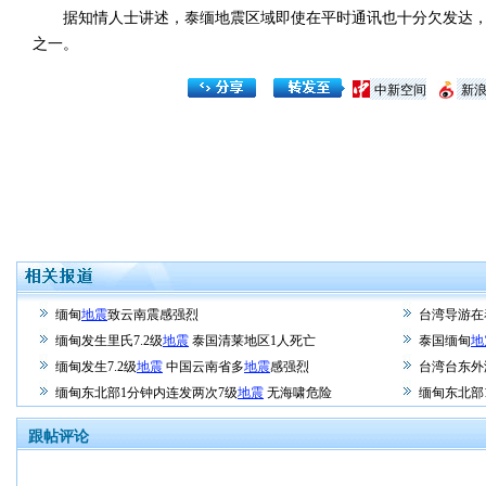
据知情人士讲述，泰缅地震区域即使在平时通讯也十分欠发达，
之一。
中新空间
新
缅甸
地震
致云南震感强烈
台湾导游在
缅甸发生里氏7.2级
地震
泰国清莱地区1人死亡
泰国缅甸
地
缅甸发生7.2级
地震
中国云南省多
地震
感强烈
台湾台东外
缅甸东北部1分钟内连发两次7级
地震
无海啸危险
缅甸东北部
跟帖评论