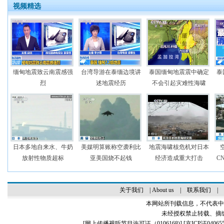
视频精选
缅甸地震致云南震感强
台湾导游在泰缅边境讲
泰国缅甸地震震中确定
泰
烈
述地震经历
不会引起灾难性海啸
日本多地自来水、牛奶
美媒明算账称空袭利比
地震海啸核危机对日本
放射性物质超标
亚美国烧不起钱
经济造成重大打击
C
关于我们
|
About us
|
联系我们
|
本网站所刊载信息，不代表中
未经授权禁止转载、摘
[
网上传播视听节目许可证（0106168)
] [
京ICP证04065