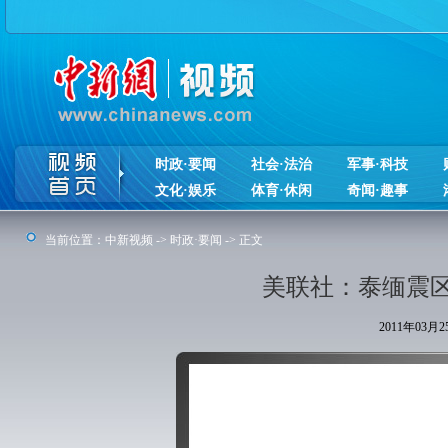
时政·要闻
社会·法治
军事·科技
文化·娱乐
体育·休闲
奇闻·趣事
当前位置：
中新视频
->
时政·要闻
-> 正文
美联社：泰缅震区
2011年03月