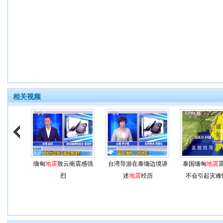
相关视频
缅甸
地震
致云南震感强
台湾导游在泰缅边境讲
泰国缅甸
地震
烈
述
地震
经历
不会引起灾难