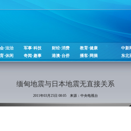
会·法治
军事·科技
财经·消费
教育·健康
中新
育·休闲
奇闻·趣事
港澳·台侨
播客·网摘
东北
缅甸地震与日本地震无直接关系
2011年03月25日 08:05 来源：中央电视台