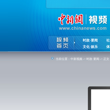
时政·要闻
社
文化·娱乐
体
当前位置：
中新视频
->
时政·要闻
-> 正文