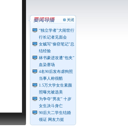
“独立学者”大闹世行
行长记者见面会
女贼写“偷窃笔记”总
结经验
林书豪进攻遭“包夹”
血染赛场
4名90后发布虐狗照
当事人称很酷
1.5万大学女生素颜
照曝光被选美
为争夺“男友” 十岁
女生决斗身亡
90后大二学生结婚
领证 网友力挺