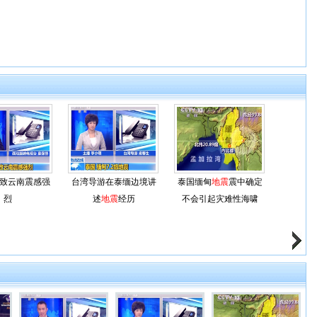
致云南震感强
台湾导游在泰缅边境讲
泰国缅甸
地震
震中确定
烈
述
地震
经历
不会引起灾难性海啸