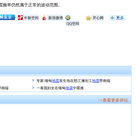
频率仍然属于正常的波动范围。
中新空间
新浪微博
开心网
QQ空间
专家:缅甸
地震
发生地在怒江澜沧江
地震
带南端
带南端
一泰国妇女在缅甸
地震
中罹难
>>查看更多评论