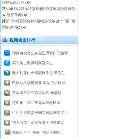
暒锛佸皢浜庘€�
路
杩�15鍏嬫媺绮夐捇鐜懓鑺遍瓊灏嗘媿鍗
� 浼颁环6鈥�
路
涓浗鐞冨憳娆ф垬鍐嶇牬闂� 姝︾鑷瘉
閰嶅緱涓娾€�
视频点击排行
朝鲜电视台公布金正恩骑白马驰骋...
美军袭击致伊朗高官身亡
澳大利亚山火烟霾飘千里 新西兰...
巴格达机场遭袭前 美军抵达科威...
美军击杀伊朗高级军官 华盛顿...
超硬核！2020年海军陆战队宣...
伊朗各界谴责美国实施恐怖主义行...
扣人心弦！多国女选手绝壁攀冰
郭德纲再当“师爷” 弟子高鹤彩...