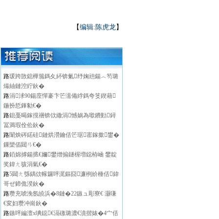
【
编辑:陈虎龙
】
路
瑗跨敳鎴樺箷鎷夊紑锛氭纾婅兘鍚︿笉璐
熶紬鏈涳紵鈥�
路
涓浗90鍚庢憚褰卞笀濡備綍鎷夸笅鍥藉
鍦扮悊鎽勨€�
路
鎴戞暍鎵撹祵锛佽繖涓憾娲為噷鐨勭鐞
冨満瑕佺伀鈥�
路
闈炴硶鍩硅鏈烘瀯鑰佸笀琚寚鎵撳鐢�
鏁欒偛閮ㄢ€�
路
銆婂摢鍚掋€嬭鐢熷搧鐩楃増鐚栫崡 鐢靛
奖鍏ㄤ骇涓氣€�
路
5閮ㄤ綔鍝佽幏鑼呯浘鏂囧濂栵紒棰佸鍏
哥ぜ鍗佹湀鈥�
路
瓒充唬浼氬皢浜�8鏈�22鏃ュ彫寮€ 灏嗛
€変妇瓒冲崗鈥�
路
鏃呯編澶х唺鐚€滆礉璐濃€濆揩婊�4宀佸