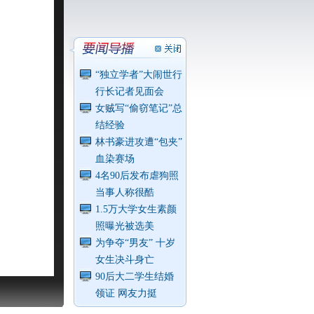
“独立学者”大闹世行
行长记者见面会
女贼写“偷窃笔记”总
结经验
林书豪进攻遭“包夹”
血染赛场
4名90后发布虐狗照
当事人称很酷
1.5万大学女生素颜
照曝光被选美
为争夺“男友” 十岁
女生决斗身亡
90后大二学生结婚
领证 网友力挺