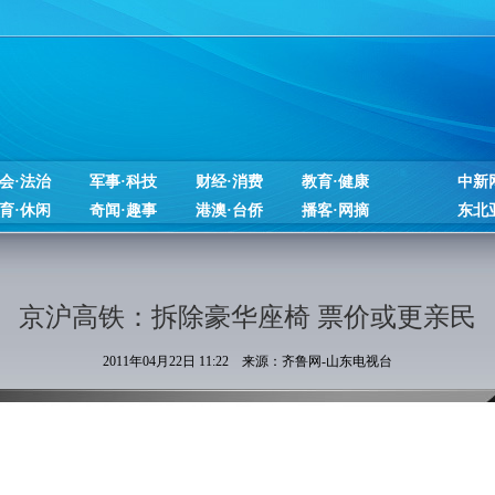
会·法治
军事·科技
财经·消费
教育·健康
中新
育·休闲
奇闻·趣事
港澳·台侨
播客·网摘
东北
京沪高铁：拆除豪华座椅 票价或更亲民
2011年04月22日 11:22 来源：齐鲁网-山东电视台