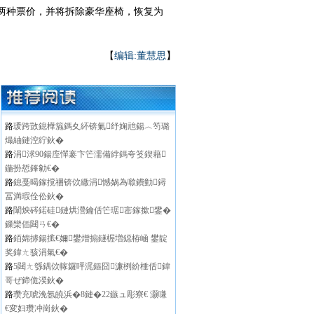
行两种票价，并将拆除豪华座椅，恢复为
【
编辑:董慧思
】
路
瑗跨敳鎴樺箷鎷夊紑锛氭纾婅兘鍚︿笉璐
熶紬鏈涳紵鈥�
路
涓浗90鍚庢憚褰卞笀濡備綍鎷夸笅鍥藉
鍦扮悊鎽勨€�
路
鎴戞暍鎵撹祵锛佽繖涓憾娲為噷鐨勭鐞
冨満瑕佺伀鈥�
路
闈炴硶鍩硅鏈烘瀯鑰佸笀琚寚鎵撳鐢�
鏁欒偛閮ㄢ€�
路
銆婂摢鍚掋€嬭鐢熷搧鐩楃増鐚栫崡 鐢靛
奖鍏ㄤ骇涓氣€�
路
5閮ㄤ綔鍝佽幏鑼呯浘鏂囧濂栵紒棰佸鍏
哥ぜ鍗佹湀鈥�
路
瓒充唬浼氬皢浜�8鏈�22鏃ュ彫寮€ 灏嗛
€変妇瓒冲崗鈥�