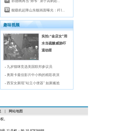
郭德纲再当“师爷” 弟子高鹤彩...
舰载机起降山东舰画面曝光：歼1...
趣味视频
实拍:“金店女”用
水当硫酸威胁吓
退劫匪
九岁猫咪竞选美国联邦参议员
奥斯卡最佳影片中小狗的精彩表演
西安女厕现"站立小便器" 如厕尴尬
息
|
网站地图
授权。
0号-1
] 总机：86-10-87826688