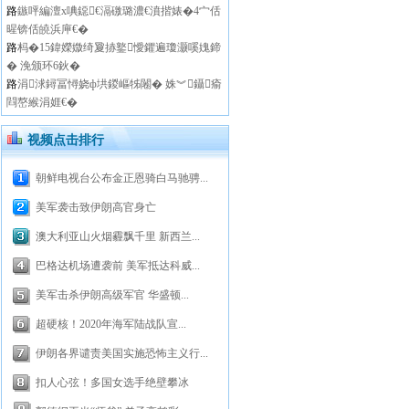
路
鏃呯編澶х唺鐚€滆礉璐濃€濆揩婊�4宀佸
暒锛佸皢浜庘€�
路
杩�15鍏嬫媺绮夐捇鐜懓鑺遍瓊灏嗘媿鍗
� 浼颁环6鈥�
路
涓浗鐞冨憳娆ф垬鍐嶇牬闂� 姝︾鑷瘉
閰嶅緱涓娾€�
视频点击排行
朝鲜电视台公布金正恩骑白马驰骋...
美军袭击致伊朗高官身亡
澳大利亚山火烟霾飘千里 新西兰...
巴格达机场遭袭前 美军抵达科威...
美军击杀伊朗高级军官 华盛顿...
超硬核！2020年海军陆战队宣...
伊朗各界谴责美国实施恐怖主义行...
扣人心弦！多国女选手绝壁攀冰