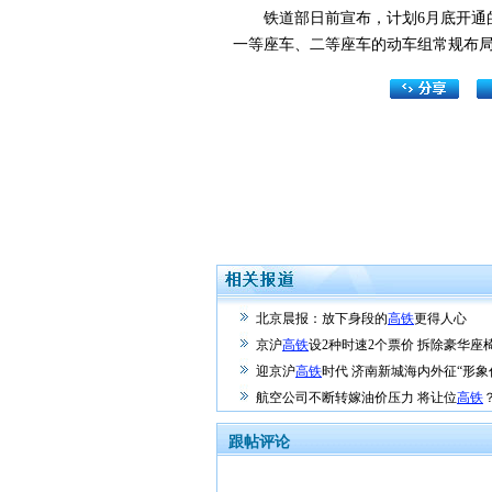
铁道部日前宣布，计划6月底开通的京
一等座车、二等座车的动车组常规布
北京晨报：放下身段的
高铁
更得人心
京沪
高铁
设2种时速2个票价 拆除豪华座
迎京沪
高铁
时代 济南新城海内外征“形象
航空公司不断转嫁油价压力 将让位
高铁
跟帖评论