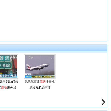
骗局 路边门头
武汉航空遭
高铁
冲击 七
起
高铁
乘务员
成短程航线停飞