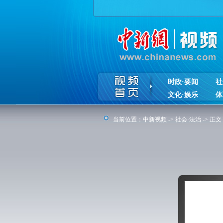
时政·要闻
社
文化·娱乐
体
当前位置：
中新视频
->
社会·法治
-> 正文