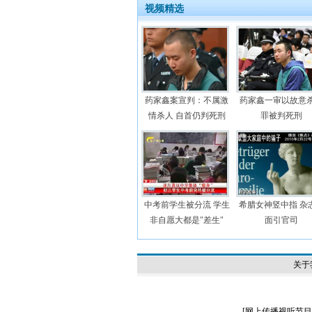
视频精选
药家鑫案宣判：不属激
药家鑫一审以故意
情杀人 自首仍判死刑
罪被判死刑
中考前学生被分流 学生
希腊女神竖中指 杂
非自愿大都是"差生"
面引官司
关于
[
网上传播视听节目许可