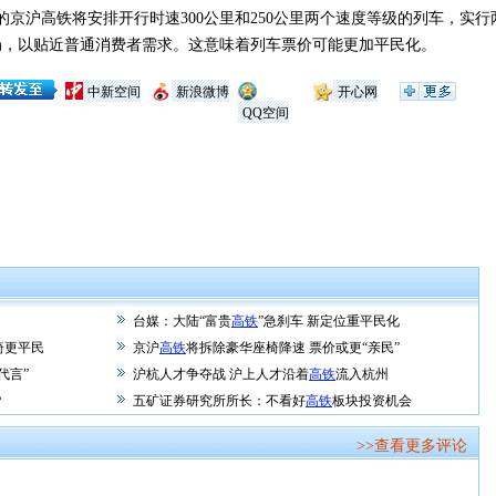
沪高铁将安排开行时速300公里和250公里两个速度等级的列车，实
局，以贴近普通消费者需求。这意味着列车票价可能更加平民化。
中新空间
新浪微博
开心网
QQ空间
台媒：大陆“富贵
高铁
”急刹车 新定位重平民化
椅更平民
京沪
高铁
将拆除豪华座椅降速 票价或更“亲民”
代言”
沪杭人才争夺战 沪上人才沿着
高铁
流入杭州
？
五矿证券研究所所长：不看好
高铁
板块投资机会
>>查看更多评论