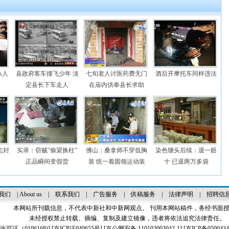
杀人
县政府客车撞飞少年 淡
七旬老人讨医药费无门
酒后开摩托车同样违法
定县长下车走人
在庙内供奉县长求助
志封
实录：窃贼“偷梁换柱”
佛山：桑拿师不穿低胸
染色馒头后续：退一赔
正品瞬间变假货
装 统一着圆领运动装
十 已退两万多袋
我们
|
About us
|
联系我们
|
广告服务
|
供稿服务
|
法律声明
|
招聘信
本网站所刊载信息，不代表中新社和中新网观点。 刊用本网站稿件，务经书面
未经授权禁止转载、摘编、复制及建立镜像，违者将依法追究法律责任。
证（0106168)
] [
京ICP证040655号
] [京公网安备:110102003042-1] [
京ICP备0500434