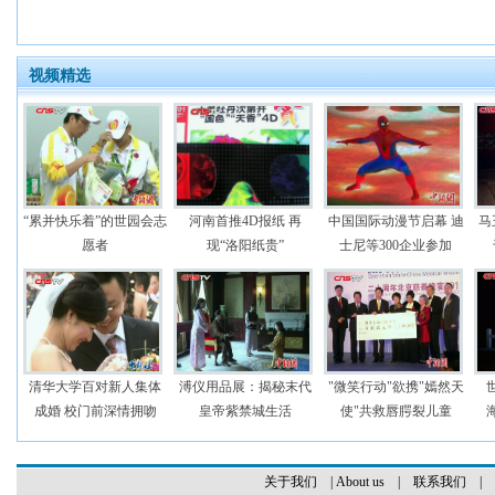
视频精选
“累并快乐着”的世园会志
河南首推4D报纸 再
中国国际动漫节启幕 迪
马
愿者
现“洛阳纸贵”
士尼等300企业参加
清华大学百对新人集体
溥仪用品展：揭秘末代
"微笑行动"欲携"嫣然天
成婚 校门前深情拥吻
皇帝紫禁城生活
使"共救唇腭裂儿童
关于我们
|
About us
|
联系我们
|