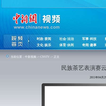
时政·要闻
社会·法治
军事·科技
文化·娱乐
体育·休闲
奇闻·趣事
当前位置：
中新视频
->
CNSTV
-> 正文
民族茶艺表演赛云
2011年04月