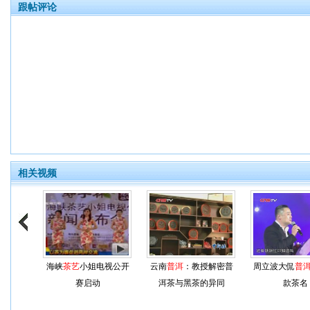
跟帖评论
相关视频
海峡
茶艺
小姐电视公开
云南
普洱
：教授解密普
周立波大侃
普
赛启动
洱茶与黑茶的异同
款茶名