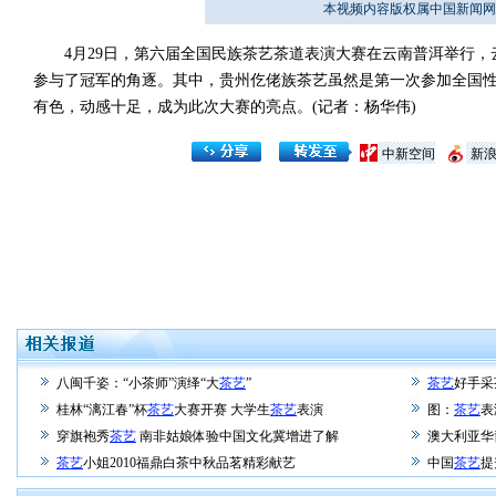
本视频内容版权属中国新闻网
4月29日，第六届全国民族茶艺茶道表演大赛在云南普洱举行，云
参与了冠军的角逐。其中，贵州仡佬族茶艺虽然是第一次参加全国
有色，动感十足，成为此次大赛的亮点。(记者：杨华伟)
中新空间
新
八闽千姿：“小茶师”演绎“大
茶艺
”
茶艺
好手采
桂林“漓江春”杯
茶艺
大赛开赛 大学生
茶艺
表演
图：
茶艺
表
穿旗袍秀
茶艺
南非姑娘体验中国文化冀增进了解
澳大利亚华
茶艺
小姐2010福鼎白茶中秋品茗精彩献艺
中国
茶艺
提