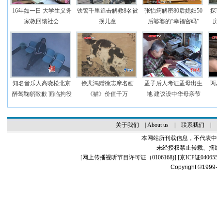
16年如一日 大学生义务
铁警千里追击解救8名被
张怡筠解密80后媳妇50
探
家教回馈社会
拐儿童
后婆婆的“幸福密码”
知名音乐人高晓松北京
徐悲鸿赠徐志摩名画
孟子后人考证孟母出生
两
醉驾鞠躬致歉 面临拘役
《猫》价值千万
地 建议设中华母亲节
关于我们
|
About us
|
联系我们
|
本网站所刊载信息，不代表中
未经授权禁止转载、摘
[
网上传播视听节目许可证（0106168)
] [
京ICP证04065
Copyright ©1999