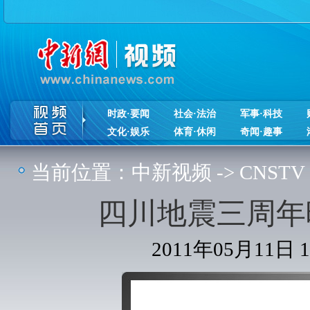
时政·要闻
社会·法治
军事·科技
文化·娱乐
体育·休闲
奇闻·趣事
当前位置：
中新视频
->
CNSTV
四川地震三周年
2011年05月11