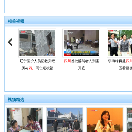
相关视频
辽宁医护人员忆救灾经
四川
首批醉驾者入刑案
李海峰再赴
四
历与
四川
同仁送祝福
开庭
区看巨
视频精选