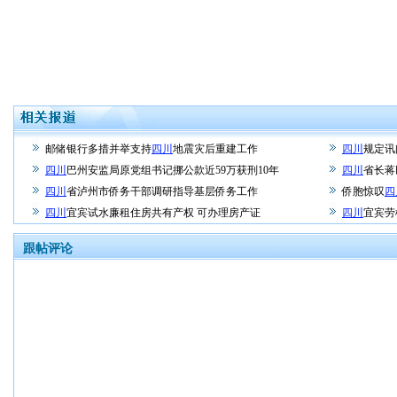
邮储银行多措并举支持
四川
地震灾后重建工作
四川
规定讯
四川
巴州安监局原党组书记挪公款近59万获刑10年
四川
省长蒋
四川
省泸州市侨务干部调研指导基层侨务工作
侨胞惊叹
四
四川
宜宾试水廉租住房共有产权 可办理房产证
四川
宜宾劳
跟帖评论