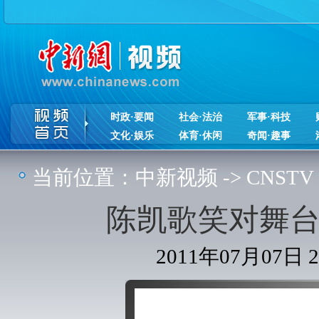
时政·要闻
社会·法治
军事·科技
文化·娱乐
体育·休闲
奇闻·趣事
当前位置：
中新视频
->
CNSTV
陈凯歌笑对舞台
2011年07月07