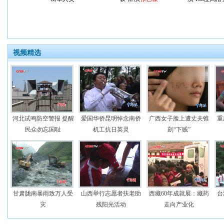
视频精选
河北试鸣防空警报 提醒
爱国华侨昆明悼念南侨
广西女子脸上遭丈夫锥
重
民众勿忘国耻
机工抗日英灵
刻“下贱”
甘肃陇南暴雨致万人受
山西举行志愿者扶老助
西藏60年成就展：藏药
台
灾
残阳光活动
走向产业化