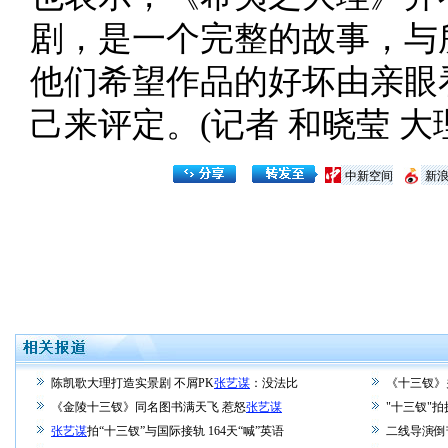
剧，是一个完整的故事，与
他们希望作品的好坏由亲眼
己来评定。(记者 和晓莹 大
中新空间
新
陈凯歌大理打造实景剧 不屑PK
张艺谋
：没法比
《十三钗》
《金陵十三钗》同名图书满天飞 惹怒
张艺谋
"十三钗"拍
张艺谋
拍“十三钗”与国际接轨 164天“喊”英语
二线导演