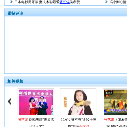
日本电影周开幕 妻夫木聪最爱
张艺谋
侯孝贤
冯小刚心情
跟帖评论
相关视频
张艺谋
刘晓庆获“世界杰
15岁女孩不当“金陵十三
张艺谋
《印象
出华人奖”
钗”辞演
张艺谋
演 108位高