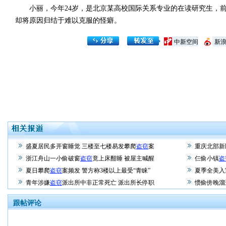
小丽，今年24岁，是北京某高校国际关系专业的在读研究生，前
却将原因归结于难以克服的怪癖。
中新空间
新
盛夏居民多开窗睡觉 三楼至七楼易发攀爬
盗窃
案
重庆北部新
浙江舟山一小偷破窗
盗窃
竟上床酣睡 被屋主喊醒
仨偷小镇
盗
夏日攀爬
盗窃
案频发 警方称3楼以上最受“青睐”
夏季全美入
青年涉嫌
盗窃
派出所中非正常死亡 派出所长停职
惯偷傍晚溜
跟帖评论