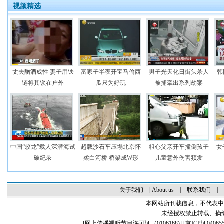
视频精选
丈夫酗酒成性 妻子用铁
富家子半夜开宝马偷西
男子光天化日街头杀人
韩
链将其锁在户外
瓜只为好玩
被捕牵出系列劫案
中国“蛟龙”载人深潜海试
超载沙石车压塌北京怀
粗心父亲开车撞倒孩子
女
破纪录
柔白河桥 桥梁成W形
儿童意外伤害频发
关于我们
|
About us
|
联系我们
|
本网站所刊载信息，不代表中
未经授权禁止转载、摘
[
网上传播视听节目许可证（0106168)
] [
京ICP证04065