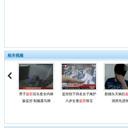
相关视频
男子
盗窃
后头套女内裤
监控拍下四名女子掩护
新婚头天疯狂
躲监控 制服露马脚
六岁女童
盗窃
珠宝
洞房先进