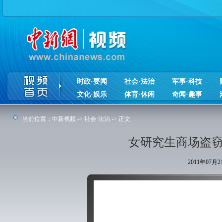
时政·要闻
社会·法治
军事·科技
文化·娱乐
体育·休闲
奇闻·趣事
当前位置：
中新视频
->
社会·法治
-> 正文
女研究生商场盗窃
2011年07月